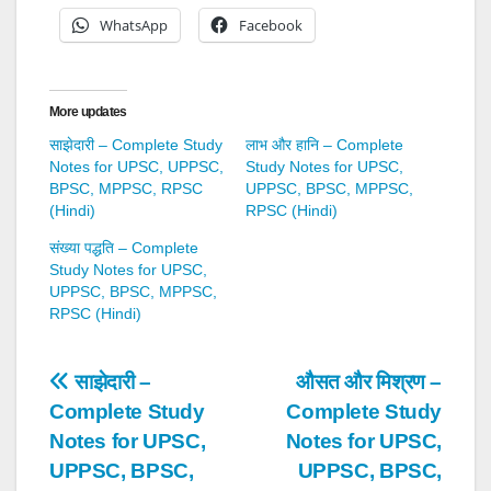
WhatsApp
Facebook
More updates
साझेदारी – Complete Study
लाभ और हानि – Complete
Notes for UPSC, UPPSC,
Study Notes for UPSC,
BPSC, MPPSC, RPSC
UPPSC, BPSC, MPPSC,
(Hindi)
RPSC (Hindi)
संख्या पद्धति – Complete
Study Notes for UPSC,
UPPSC, BPSC, MPPSC,
RPSC (Hindi)
Post
साझेदारी –
औसत और मिश्रण –
Complete Study
Complete Study
navigation
Notes for UPSC,
Notes for UPSC,
UPPSC, BPSC,
UPPSC, BPSC,