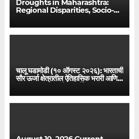
Droughts in Maharashtra:
Regional Disparities, Socio-
Economic Impact, and
Sustainable Solutions (MPSC
GS 1 & GS 3 In-Depth)
चालू घडामोडी (१० ऑगस्ट २०२६): भारताची
सौर ऊर्जा क्षेत्रातील ऐतिहासिक भरारी आणि
३०० GW अपारंपरिक ऊर्जेचा टप्पा –
MPSC राज्यसेवा विशेष
August 10, 2026 Current