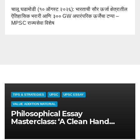
चालू घडामोडी (१० ऑगस्ट २०२६): भारताची सौर ऊर्जा क्षेत्रातील
ऐतिहासिक भरारी आणि ३०० GW अपारंपरिक ऊर्जेचा टप्पा –
MPSC राज्यसेवा विशेष
TIPS & STRATEGIES
UPSC
UPSC ESSAY
VALUE ADDITION MATERIAL
Philosophical Essay
Masterclass: ‘A Clean Hand
Needs No Washing’ – Integrity
in Governance (UPSC & MPSC)