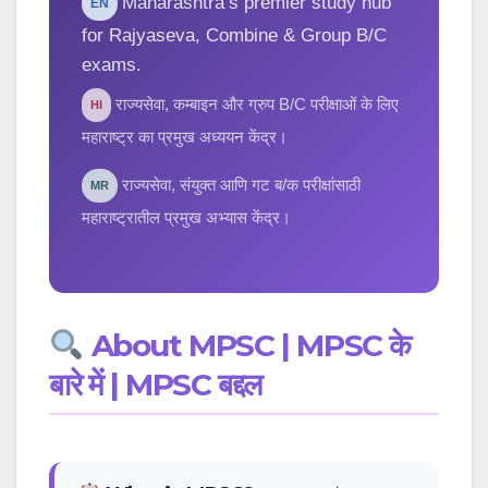
Maharashtra’s premier study hub
EN
for Rajyaseva, Combine & Group B/C
exams.
राज्यसेवा, कम्बाइन और ग्रुप B/C परीक्षाओं के लिए
HI
महाराष्ट्र का प्रमुख अध्ययन केंद्र।
राज्यसेवा, संयुक्त आणि गट ब/क परीक्षांसाठी
MR
महाराष्ट्रातील प्रमुख अभ्यास केंद्र।
About MPSC | MPSC के
बारे में | MPSC बद्दल