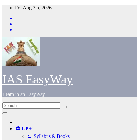
Skip
Fri. Aug 7th, 2026
to
content
IAS EasyWay
Learn in an EasyWay
🏛️ UPSC
📖 Syllabus & Books