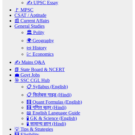
✍️ UPSC Essay
🚩 MPSC
CSAT / Aptitude
📰 Current Affairs
General Studies
🏛️ Polity
🌍 Geography
📜 History
💹 Economics
✍️ Mains Q&A
📗 State Board & NCERT
💼 Govt Jobs
🎯 SSC CGL Hub
📋 Syllabus (English)
📋 सिलेबस गाइड (Hindi)
🧮 Quant Formulas (English)
🧮 गणित सूत्र (Hindi)
📖 English Language Guide
🧪 GK & Science (English)
🧪 सामान्य ज्ञान (Hindi)
💡 Tips & Strategies
🧮 Eligibility