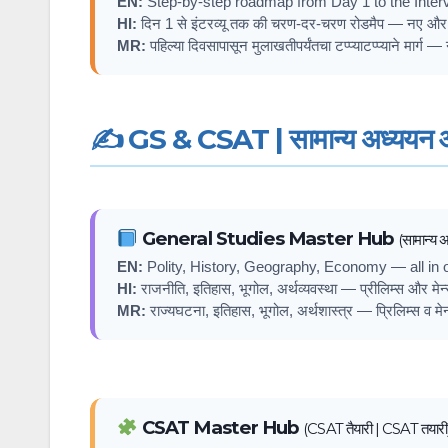
EN:
Step-by-step roadmap from Day 1 to the Interv
HI:
दिन 1 से इंटरव्यू तक की चरण-दर-चरण रोडमैप — नए और अन
MR:
पहिल्या दिवसापासून मुलाखतीपर्यंतचा टप्प्याटप्प्याने मार्ग
✍️ GS & CSAT | सामान्य अध्ययन 
General Studies Master Hub
(सामान्य अ
EN:
Polity, History, Geography, Economy — all in 
HI:
राजनीति, इतिहास, भूगोल, अर्थव्यवस्था — प्रीलिम्स और मेन्
MR:
राज्यघटना, इतिहास, भूगोल, अर्थशास्त्र — प्रिलिम्स व मेन्
CSAT Master Hub
(CSAT तैयारी | CSAT तयारी