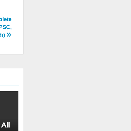
mplete
PSC,
di)
All