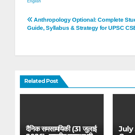
English
Post
Anthropology Optional: Complete Stu
Guide, Syllabus & Strategy for UPSC CS
navigation
Related Post
दैनिक समसामयिकी (31 जुलाई
July