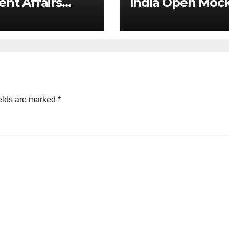
ent Affairs
India Open Moc
ysis: Draft
Test for Prelims
tal Competition
2026
 & Ex-Ante
ework for Big
 (UPSC GS 2 &
)
elds are marked
*