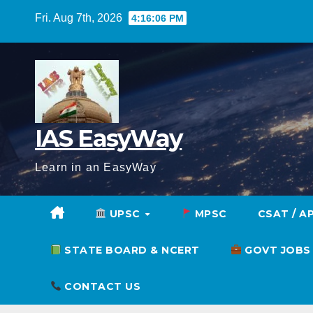
Skip
Fri. Aug 7th, 2026
4:16:07 PM
to
content
IAS EasyWay
Learn in an EasyWay
UPSC
MPSC
CSAT / A
STATE BOARD & NCERT
GOVT JOBS
CONTACT US