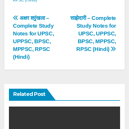
Post
अक्षर श्रृंखला –
साझेदारी – Complete
Complete Study
Study Notes for
navigation
Notes for UPSC,
UPSC, UPPSC,
UPPSC, BPSC,
BPSC, MPPSC,
MPPSC, RPSC
RPSC (Hindi)
(Hindi)
Related Post