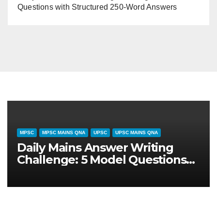
Questions with Structured 250-Word Answers
CURRENT AFFAIRS
GENERAL STUDIES
UPSC
ीय
July 31, 2026 Current Affairs
षा
Analysis: Draft Digital
Competition Bill & Ex-Ante
Framework for Big Tech (UPSC
GS 2 & GS 3)