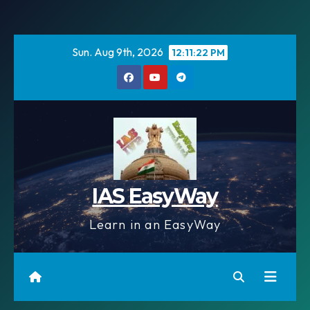
Skip
to
content
Sun. Aug 9th, 2026
12:11:23 PM
IAS EasyWay
Learn in an EasyWay