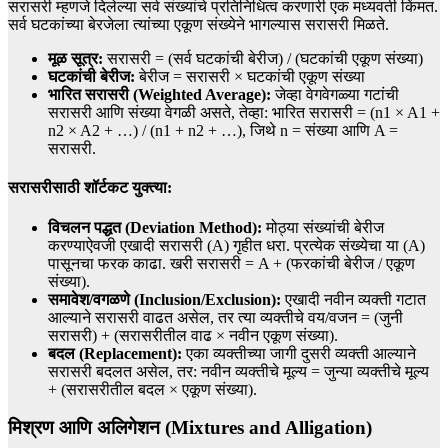
सरासरी म्हणजे दिलेल्या सर्व संख्यांचे प्रतिनिधित्व करणारी एक मध्यवर्ती किंमत.
सर्व घटकांच्या बेरजेला त्यांच्या एकूण संख्येने भागल्यास सरासरी मिळते.
मूळ सूत्र:
सरासरी = (सर्व घटकांची बेरीज) / (घटकांची एकूण संख्या)
घटकांची बेरीज:
बेरीज = सरासरी × घटकांची एकूण संख्या
भारित सरासरी (Weighted Average):
जेव्हा वेगवेगळ्या गटांची
सरासरी आणि संख्या वेगळी असते, तेव्हा: भारित सरासरी = (n1 × A1 +
n2 × A2 + …) / (n1 + n2 + …), जिथे n = संख्या आणि A =
सरासरी.
सरासरीसाठी शॉर्टकट युक्त्या:
विचलन पद्धत (Deviation Method):
मोठ्या संख्यांची बेरीज
करण्याऐवजी एखादी सरासरी (A) गृहीत धरा. प्रत्येक संख्येचा या (A)
पासूनचा फरक काढा. खरी सरासरी = A + (फरकांची बेरीज / एकूण
संख्या).
समावेश/वगळणे (Inclusion/Exclusion):
एखादी नवीन व्यक्ती गटात
आल्याने सरासरी वाढत असेल, तर त्या व्यक्तीचे वय/वजन = (जुनी
सरासरी) + (सरासरीतील वाढ × नवीन एकूण संख्या).
बदल (Replacement):
एका व्यक्तीच्या जागी दुसरी व्यक्ती आल्याने
सरासरी बदलत असेल, तर: नवीन व्यक्तीचे मूल्य = जुन्या व्यक्तीचे मूल्य
+ (सरासरीतील बदल × एकूण संख्या).
मिश्रण आणि अलिगेशन (Mixtures and Alligation)