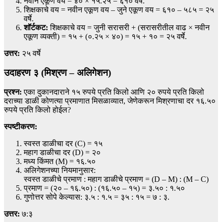
नवीन एकूण वय = ४० × १५.२५ = ६१० वर्षे.
शिक्षकाचे वय = नवीन एकूण वय – जुने एकूण वय = ६१० – ५८५ = २५
वर्षे.
शॉर्टकट:
शिक्षकाचे वय = जुनी सरासरी + (सरासरीतील वाढ × नवीन
एकूण व्यक्ती) = १५ + (०.२५ × ४०) = १५ + १० = २५ वर्षे.
उत्तर:
२५ वर्षे
उदाहरण ३ (मिश्रण – अलिगेशन)
प्रश्न:
एका दुकानदाराने १५ रुपये प्रति किलो आणि २० रुपये प्रति किलो
दराच्या डाळी कोणत्या प्रमाणात मिसळाव्यात, जेणेकरून मिश्रणाचा दर १६.५०
रुपये प्रति किलो होईल?
स्पष्टीकरण:
स्वस्त डाळीचा दर (C) = १५
महाग डाळीचा दर (D) = २०
मध्य किंमत (M) = १६.५०
अलिगेशनच्या नियमानुसार:
स्वस्त डाळीचे प्रमाण : महाग डाळीचे प्रमाण = (D – M) : (M – C)
प्रमाण = (२० – १६.५०) : (१६.५० – १५) = ३.५० : १.५०
गुणोत्तर सोपे केल्यास: ३.५ : १.५ = ३५ : १५ = ७ : ३.
उत्तर:
७:३