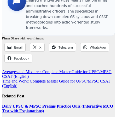
🎓
cleared the Civil Services Mains multiple times
and coached hundreds of successful
administrative officers, she specializes in
breaking down complex GS syllabus and CSAT
methodologies into action-oriented study
frameworks.
Please Share with your friends:
Email
X
Telegram
WhatsApp
Facebook
Post
Averages and Mixtures: Complete Master Guide for UPSC/MPSC
CSAT (English)
navigation
Time and Work: Complete Master Guide for UPSC/MPSC CSAT
(English)
Related Post
Daily UPSC & MPSC Prelims Practice Quiz (Interactive MCQ
Test with Explanations)