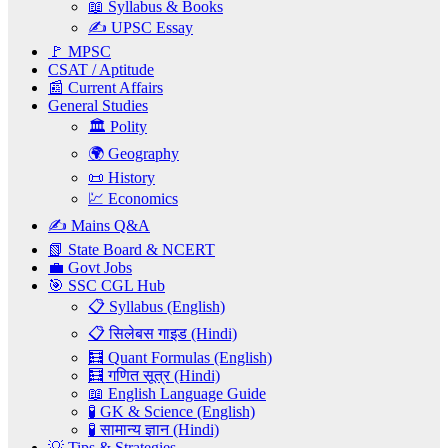
📖 Syllabus & Books
✍️ UPSC Essay
🚩 MPSC
CSAT / Aptitude
📰 Current Affairs
General Studies
🏛️ Polity
🌍 Geography
📜 History
💹 Economics
✍️ Mains Q&A
📗 State Board & NCERT
💼 Govt Jobs
🎯 SSC CGL Hub
📋 Syllabus (English)
📋 सिलेबस गाइड (Hindi)
🧮 Quant Formulas (English)
🧮 गणित सूत्र (Hindi)
📖 English Language Guide
🧪 GK & Science (English)
🧪 सामान्य ज्ञान (Hindi)
💡 Tips & Strategies