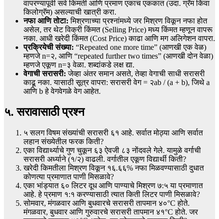
वापरण्यापूर्वी सर्व किमती आणि प्रमाण एकाच एककात (उदा. ग्रॅम किंवा
किलोग्रॅम) असल्याची खात्री करा.
नफा आणि तोटा:
मिश्रणाच्या प्रश्नांमध्ये जर मिश्रण विकून नफा होत
असेल, तर थेट विक्री किंमत (Selling Price) मध्य किंमत म्हणून वापरू
नका. आधी खरेदी किंमत (Cost Price) काढा आणि मग अलिगेशन वापरा.
प्रक्रियेची संख्या:
“Repeated one more time” (आणखी एक वेळ)
म्हणजे n=२, आणि “repeated further two times” (आणखी दोन वेळा)
म्हणजे एकूण n=३ वेळा. शब्दांकडे लक्ष द्या.
वेगाची सरासरी:
जेव्हा अंतर समान असते, तेव्हा वेगाची साधी सरासरी
काढू नका. यासाठी सूत्र वापरा: सरासरी वेग = २ab / (a + b), जिथे a
आणि b हे वेगवेगळे वेग आहेत.
५. सरावासाठी प्रश्न
५ सलग विषम संख्यांची सरासरी ६१ आहे. सर्वात मोठ्या आणि सर्वात
लहान संख्येतील फरक किती?
एका विद्यार्थ्याचे गुण चुकून ६३ ऐवजी ८३ नोंदवले गेले. यामुळे वर्गाची
सरासरी अर्ध्याने (१/२) वाढली. वर्गातील एकूण विद्यार्थी किती?
खरेदी किमतीला मिश्रण विकून १६.६६% नफा मिळवण्यासाठी दुधात
कोणत्या प्रमाणात पाणी मिसळावे?
एका भांड्यात ६० लिटर दूध आणि पाण्याचे मिश्रण ७:५ या प्रमाणात
आहे. हे प्रमाण १:१ करण्यासाठी त्यात किती लिटर पाणी मिसळावे?
सोमवार, मंगळवार आणि बुधवारचे सरासरी तापमान ४०°C होते.
मंगळवार, बुधवार आणि गुरुवारचे सरासरी तापमान ४१°C होते. जर