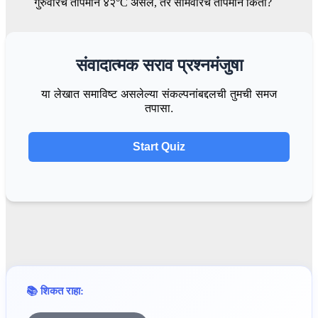
गुरुवारचे तापमान ४२°C असेल, तर सोमवारचे तापमान किती?
संवादात्मक सराव प्रश्नमंजुषा
या लेखात समाविष्ट असलेल्या संकल्पनांबद्दलची तुमची समज
तपासा.
Start Quiz
📚 शिकत राहा: