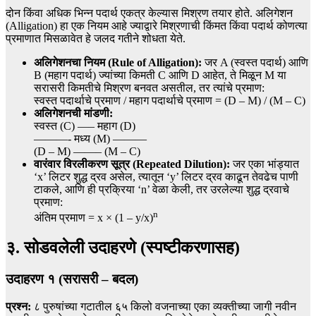
दोन किंवा अधिक भिन्न पदार्थ एकत्र केल्यास मिश्रण तयार होते. अलिगेशन
(Alligation) हा एक नियम आहे ज्याद्वारे मिश्रणाची किंमत किंवा पदार्थ कोणत्या
प्रमाणात मिसळावेत हे जलद गतीने शोधता येते.
अलिगेशनचा नियम (Rule of Alligation):
जर A (स्वस्त पदार्थ) आणि
B (महाग पदार्थ) ज्यांच्या किमती C आणि D आहेत, ते मिळून M या
सरासरी किमतीचे मिश्रण बनवत असतील, तर त्यांचे प्रमाण:
स्वस्त पदार्थाचे प्रमाण / महाग पदार्थाचे प्रमाण = (D – M) / (M – C)
अलिगेशनची मांडणी:
स्वस्त (C) —– महाग (D)
———- मध्य (M) ———
(D – M) ——– (M – C)
वारंवार विरलीकरण सूत्र (Repeated Dilution):
जर एका भांड्यात
‘x’ लिटर शुद्ध द्रव असेल, त्यातून ‘y’ लिटर द्रव काढून तेवढेच पाणी
टाकले, आणि ही प्रक्रिया ‘n’ वेळा केली, तर उरलेल्या शुद्ध द्रवाचे
प्रमाण:
n
अंतिम प्रमाण = x × (1 – y/x)
३. सोडवलेली उदाहरणे (स्पष्टीकरणासह)
उदाहरण १ (सरासरी – बदल)
प्रश्न:
८ पुरुषांच्या गटातील ६५ किलो वजनाच्या एका व्यक्तीच्या जागी नवीन