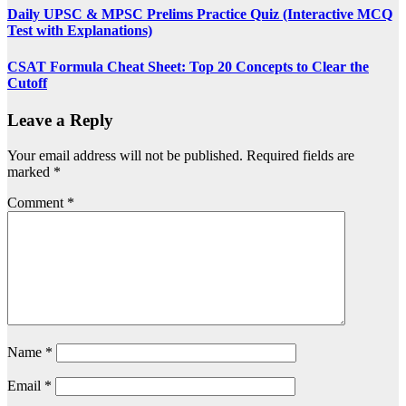
Daily UPSC & MPSC Prelims Practice Quiz (Interactive MCQ
Test with Explanations)
CSAT Formula Cheat Sheet: Top 20 Concepts to Clear the
Cutoff
Leave a Reply
Your email address will not be published.
Required fields are
marked
*
Comment
*
Name
*
Email
*