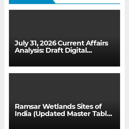
July 31, 2026 Current Affairs
Analysis: Draft Digital
Competition Bill & Ex-Ante
Framework for Big Tech
(UPSC GS 2 & GS 3)
Ramsar Wetlands Sites of
India (Updated Master Table
& State-wise List for Prelims
2026)