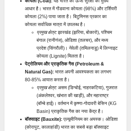
कोयला (Coal):
यह भारत की ऊर्जा सुरक्षा का मुख्य
आधार है। भारत में गोंडवाना कोयला (98%) और टर्शियरी
कोयला (2%) पाया जाता है। बिटुमिनस प्रकार का
कोयला सर्वाधिक मात्रा में उपलब्ध है।
प्रमुख क्षेत्र:
झारखंड (झरिया, बोकारो), पश्चिम
बंगाल (रानीगंज), ओडिशा (तलचर), और मध्य
प्रदेश (सिंगरौली)। नेवेली (तमिलनाडु) में लिग्नाइट
कोयला (Lignite) मिलता है।
पेट्रोलियम और प्राकृतिक गैस (Petroleum &
Natural Gas):
भारत अपनी आवश्यकता का लगभग
80-85% आयात करता है।
प्रमुख क्षेत्र:
असम (डिग्बोई, नाहरकटिया), गुजरात
(अंकलेश्वर, खंभात की खाड़ी), और महाराष्ट्र
(बॉम्बे हाई)। वर्तमान में कृष्णा-गोदावरी बेसिन (KG
Basin) प्राकृतिक गैस का नया केंद्र है।
बॉक्साइट (Bauxite):
एल्यूमीनियम का अयस्क। ओडिशा
(कोरापुट, कालाहांडी) भारत का सबसे बड़ा बॉक्साइट