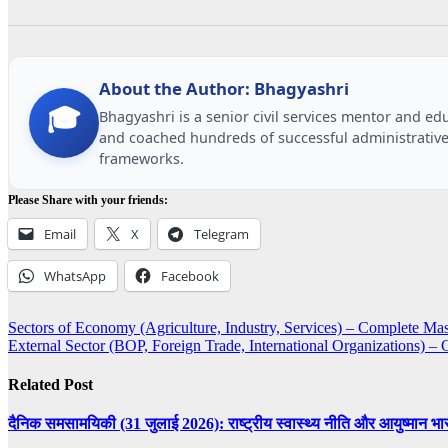
About the Author: Bhagyashri
🎓
Bhagyashri is a senior civil services mentor and e
and coached hundreds of successful administrative
frameworks.
Please Share with your friends:
Email
X
Telegram
WhatsApp
Facebook
Post
Sectors of Economy (Agriculture, Industry, Services) – Complete 
External Sector (BOP, Foreign Trade, International Organizations)
navigation
Related Post
दैनिक समसामयिकी (31 जुलाई 2026): राष्ट्रीय स्वास्थ्य नीति और आयुष्मान भारत