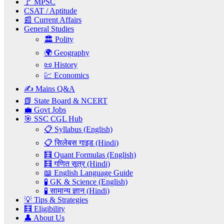
🚩 MPSC
CSAT / Aptitude
📰 Current Affairs
General Studies
🏛️ Polity
🌍 Geography
📜 History
💹 Economics
✍️ Mains Q&A
📗 State Board & NCERT
💼 Govt Jobs
🎯 SSC CGL Hub
📋 Syllabus (English)
📋 सिलेबस गाइड (Hindi)
🧮 Quant Formulas (English)
🧮 गणित सूत्र (Hindi)
📖 English Language Guide
🧪 GK & Science (English)
🧪 सामान्य ज्ञान (Hindi)
💡 Tips & Strategies
🧮 Eligibility
👤 About Us