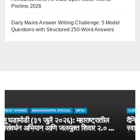
Prelims 2026
Daily Mains Answer Writing Challenge: 5 Model
Questions with Structured 250-Word Answers
CURRENT AFFAIRS
MAHARASHTRA SPECIAL
MPSC
चालू घडामोडी (३१ जुलै २०२६): महाराष्ट्रातील
जलसंवर्धन अभियान आणि जलयुक्त शिवार २.० –
MPSC राज्यसेवा विशेष