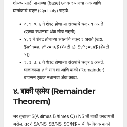
शोधण्यासाठी पायाच्या (base) एकक स्थानचा अंक आणि
घातांकाचे चक्र (Cyclicity) पाहावे.
०, १, ५, ६ ने शेवट होणाऱ्या संख्यांचे चक्र १ असते
(एकक स्थानचा अंक तोच राहतो).
४, ९ ने शेवट होणाऱ्या संख्यांचे चक्र २ असते (उदा.
$४^१=४, ४^२=१६$ (शेवटी ६), $४^३=६४$ (शेवटी
४)).
२, ३, ७, ८ ने शेवट होणाऱ्या संख्यांचे चक्र ४ असते.
घातांकाला ४ ने भाग द्या आणि बाकी (Remainder)
वापरून एकक स्थानचा अंक काढा.
४. बाकी प्रमेय (Remainder
Theorem)
जर तुम्हाला $(A \times B \times C) / N$ ची बाकी काढायची
असेल, तर ते $A/N$, $B/N$, $C/N$ यांची वैयक्तिक बाकी