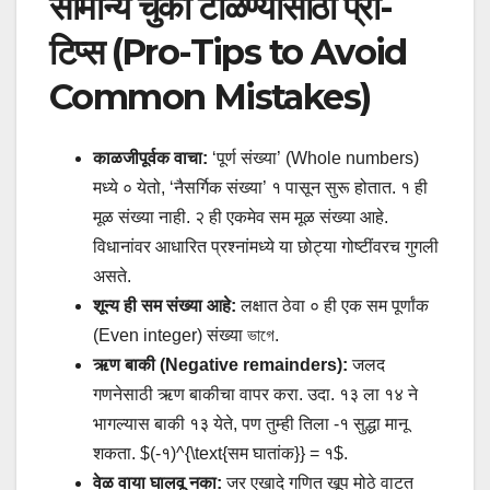
सामान्य चुका टाळण्यासाठी प्रो-
टिप्स (Pro-Tips to Avoid
Common Mistakes)
काळजीपूर्वक वाचा:
‘पूर्ण संख्या’ (Whole numbers)
मध्ये ० येतो, ‘नैसर्गिक संख्या’ १ पासून सुरू होतात. १ ही
मूळ संख्या नाही. २ ही एकमेव सम मूळ संख्या आहे.
विधानांवर आधारित प्रश्नांमध्ये या छोट्या गोष्टींवरच गुगली
असते.
शून्य ही सम संख्या आहे:
लक्षात ठेवा ० ही एक सम पूर्णांक
(Even integer) संख्या ভাগে.
ऋण बाकी (Negative remainders):
जलद
गणनेसाठी ऋण बाकीचा वापर करा. उदा. १३ ला १४ ने
भागल्यास बाकी १३ येते, पण तुम्ही तिला -१ सुद्धा मानू
शकता. $(-१)^{\text{सम घातांक}} = १$.
वेळ वाया घालवू नका:
जर एखादे गणित खूप मोठे वाटत