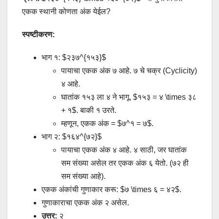
एकक स्थानी कोणता अंक येईल?
स्पष्टीकरण:
भाग १: $२३७^{१५३}$
पायाचा एकक अंक ७ आहे. ७ चे चक्र (Cyclicity)
४ आहे.
घातांक १५३ ला ४ ने भागू. $१५३ = ४ \times ३८
+ १$. बाकी १ उरते.
म्हणून, एकक अंक = $७^१ = ७$.
भाग २: $१६४^{७२}$
पायाचा एकक अंक ४ आहे. ४ साठी, जर घातांक
सम संख्या असेल तर एकक अंक ६ येतो. (७२ ही
सम संख्या आहे).
एकक अंकांची गुणाकार करू: $७ \times ६ = ४२$.
गुणाकाराचा एकक अंक २ असेल.
उत्तर:
२