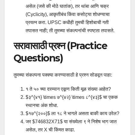
असेल (जसे की मोठे घातांक), तर थांबा आणि चक्र
(Cyclicity), आकृतीबंध किंवा कसोट्या शोधण्याचा
प्रयत्न करा. UPSC कधीही तुमची हिशोबाची गती
तपासत नाही; ती तुमच्या संकल्पनांची स्पष्टता तपासते.
सरावासाठी प्रश्न (Practice
Questions)
तुमच्या संकल्पना पक्क्या करण्यासाठी हे प्रश्न सोडवून पाहा:
१ ते ५० च्या दरम्यान एकूण किती मूळ संख्या आहेत?
$३^{४१} \times ७^{४२} \times ८^{४३}$ चा एकक
स्थानचा अंक शोधा.
$१७^{२००}$ ला १८ ने भागले असता बाकी काय उरेल?
जर $746832X71$ या संख्येला ९ ने निशेष भाग जात
असेल, तर X ची किंमत काढा.