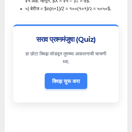
४५ आहे. म्हणून, $X = ४५ – ३८ = ७$.
५) बेरीज = $n(n+1)/2 = १००(१०१)/२ = ५०५०$.
सराव प्रश्नमंजुषा (Quiz)
हा छोटा क्विझ सोडवून तुमच्या आकलनाची चाचणी
घ्या.
क्विझ सुरू करा