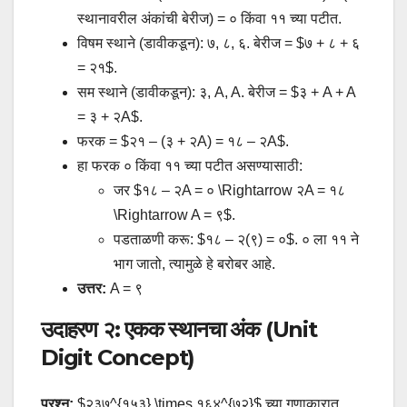
स्थानावरील अंकांची बेरीज) = ० किंवा ११ च्या पटीत.
विषम स्थाने (डावीकडून): ७, ८, ६. बेरीज = $७ + ८ + ६
= २१$.
सम स्थाने (डावीकडून): ३, A, A. बेरीज = $३ + A + A
= ३ + २A$.
फरक = $२१ – (३ + २A) = १८ – २A$.
हा फरक ० किंवा ११ च्या पटीत असण्यासाठी:
जर $१८ – २A = ० \Rightarrow २A = १८
\Rightarrow A = ९$.
पडताळणी करू: $१८ – २(९) = ०$. ० ला ११ ने
भाग जातो, त्यामुळे हे बरोबर आहे.
उत्तर:
A = ९
उदाहरण २: एकक स्थानचा अंक (Unit
Digit Concept)
प्रश्न:
$२३७^{१५३} \times १६४^{७२}$ च्या गुणाकारात