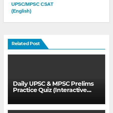
UPSC/MPSC CSAT
(English)
Related Post
Daily UPSC & MPSC Prelims
Practice Quiz (Interactive
MCQ Test with Explanations)