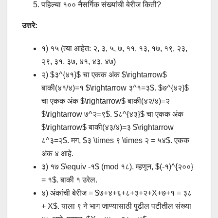
पहिल्या १०० नैसर्गिक संख्यांची बेरीज किती?
उत्तरे:
१) १५ (त्या आहेत: २, ३, ५, ७, ११, १३, १७, १९, २३,
२९, ३१, ३७, ४१, ४३, ४७)
२) $३^{४१}$ चा एकक अंक $\rightarrow$
बाकी(४१/४)=१ $\rightarrow ३^१=३$. $७^{४२}$
चा एकक अंक $\rightarrow$ बाकी(४२/४)=२
$\rightarrow ७^२=९$. $८^{४३}$ चा एकक अंक
$\rightarrow$ बाकी(४३/४)=३ $\rightarrow
८^३=२$. मग, $३ \times ९ \times २ = ५४$. एकक
अंक ४ आहे.
३) १७ $\equiv -१$ (mod १८). म्हणून, $(-१)^{२००}
= १$. बाकी १ उरेल.
४) अंकांची बेरीज = $७+४+६+८+३+२+X+७+१ = ३८
+ X$. याला ९ ने भाग जाण्यासाठी पुढील पटीतील संख्या