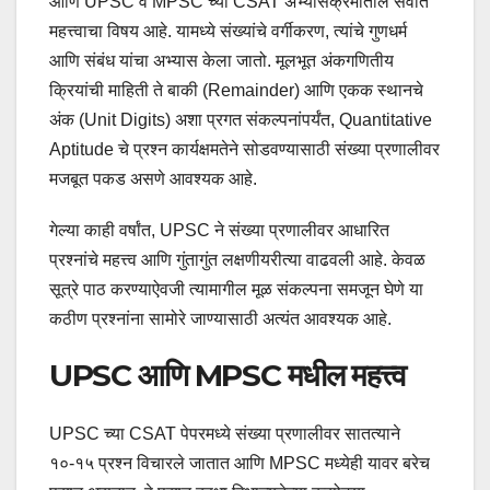
आणि UPSC व MPSC च्या CSAT अभ्यासक्रमातील सर्वात
महत्त्वाचा विषय आहे. यामध्ये संख्यांचे वर्गीकरण, त्यांचे गुणधर्म
आणि संबंध यांचा अभ्यास केला जातो. मूलभूत अंकगणितीय
क्रियांची माहिती ते बाकी (Remainder) आणि एकक स्थानचे
अंक (Unit Digits) अशा प्रगत संकल्पनांपर्यंत, Quantitative
Aptitude चे प्रश्न कार्यक्षमतेने सोडवण्यासाठी संख्या प्रणालीवर
मजबूत पकड असणे आवश्यक आहे.
गेल्या काही वर्षांत, UPSC ने संख्या प्रणालीवर आधारित
प्रश्नांचे महत्त्व आणि गुंतागुंत लक्षणीयरीत्या वाढवली आहे. केवळ
सूत्रे पाठ करण्याऐवजी त्यामागील मूळ संकल्पना समजून घेणे या
कठीण प्रश्नांना सामोरे जाण्यासाठी अत्यंत आवश्यक आहे.
UPSC आणि MPSC मधील महत्त्व
UPSC च्या CSAT पेपरमध्ये संख्या प्रणालीवर सातत्याने
१०-१५ प्रश्न विचारले जातात आणि MPSC मध्येही यावर बरेच