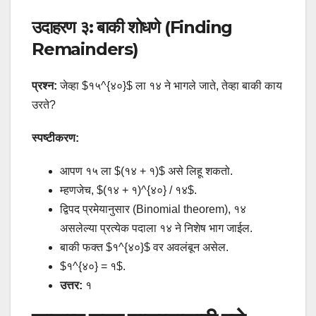
उदाहरण ३: बाकी शोधणे (Finding
Remainders)
प्रश्न:
जेव्हा $१५^{४०}$ ला १४ ने भागले जाते, तेव्हा बाकी काय
उरते?
स्पष्टीकरण:
आपण १५ ला $(१४ + १)$ असे लिहू शकतो.
म्हणजेच, $(१४ + १)^{४०} / १४$.
द्विपद प्रमेयानुसार (Binomial theorem), १४
असलेल्या प्रत्येक पदाला १४ ने निशेष भाग जाईल.
बाकी फक्त $१^{४०}$ वर अवलंबून असेल.
$१^{४०} = १$.
उत्तर:
१