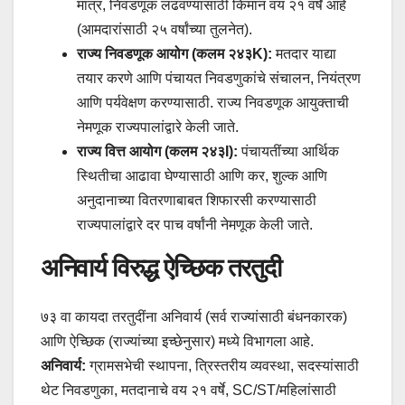
मात्र, निवडणूक लढवण्यासाठी किमान वय २१ वर्षे आहे
(आमदारांसाठी २५ वर्षांच्या तुलनेत).
राज्य निवडणूक आयोग (कलम २४३K):
मतदार याद्या
तयार करणे आणि पंचायत निवडणुकांचे संचालन, नियंत्रण
आणि पर्यवेक्षण करण्यासाठी. राज्य निवडणूक आयुक्ताची
नेमणूक राज्यपालांद्वारे केली जाते.
राज्य वित्त आयोग (कलम २४३I):
पंचायतींच्या आर्थिक
स्थितीचा आढावा घेण्यासाठी आणि कर, शुल्क आणि
अनुदानाच्या वितरणाबाबत शिफारसी करण्यासाठी
राज्यपालांद्वारे दर पाच वर्षांनी नेमणूक केली जाते.
अनिवार्य विरुद्ध ऐच्छिक तरतुदी
७३ वा कायदा तरतुदींना अनिवार्य (सर्व राज्यांसाठी बंधनकारक)
आणि ऐच्छिक (राज्यांच्या इच्छेनुसार) मध्ये विभागला आहे.
अनिवार्य:
ग्रामसभेची स्थापना, त्रिस्तरीय व्यवस्था, सदस्यांसाठी
थेट निवडणुका, मतदानाचे वय २१ वर्षे, SC/ST/महिलांसाठी