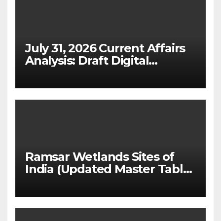
July 31, 2026 Current Affairs
Analysis: Draft Digital
Competition Bill & Ex-Ante
Framework for Big Tech
(UPSC GS 2 & GS 3)
Ramsar Wetlands Sites of
India (Updated Master Table
& State-wise List for Prelims
2026)