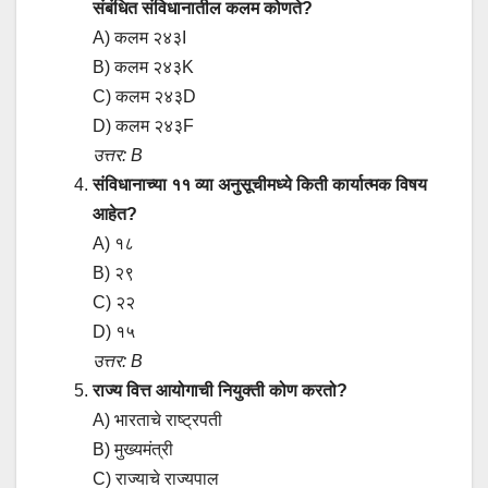
संबंधित संविधानातील कलम कोणते?
A) कलम २४३I
B) कलम २४३K
C) कलम २४३D
D) कलम २४३F
उत्तर: B
संविधानाच्या ११ व्या अनुसूचीमध्ये किती कार्यात्मक विषय
आहेत?
A) १८
B) २९
C) २२
D) १५
उत्तर: B
राज्य वित्त आयोगाची नियुक्ती कोण करतो?
A) भारताचे राष्ट्रपती
B) मुख्यमंत्री
C) राज्याचे राज्यपाल