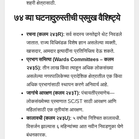
शहरी क्षेत्रासाठी.
७४ व्या घटनादुरुस्तीची प्रमुख वैशिष्ट्ये
रचना (कलम २४३R):
सर्व सदस्य जनतेद्वारे थेट निवडले
जातात. राज्य विधिमंडळ विशेष ज्ञान असलेल्या व्यक्ती,
खासदार, आमदार इत्यादींना प्रतिनिधित्व देऊ शकते.
प्रभाग समित्या (Wards Committees – कलम
२४३S):
तीन लाख किंवा त्याहून अधिक लोकसंख्या
असलेल्या नगरपालिकेच्या प्रादेशिक क्षेत्रातील एक किंवा
अधिक प्रभागांसाठी स्थापन करणे अनिवार्य आहे.
जागांचे आरक्षण (कलम २४३T):
पंचायतींप्रमाणेच—
लोकसंख्येच्या प्रमाणात SC/ST साठी आरक्षण आणि
महिलांसाठी एक तृतीयांश आरक्षण.
कालावधी (कलम २४३U):
५ वर्षांचा निश्चित कालावधी.
विसर्जन झाल्यास ६ महिन्यांच्या आत नवीन निवडणुका घेणे
बंधनकारक.