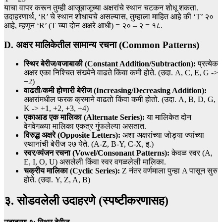
याचा वापर करून तुम्ही आजूबाजूच्या अक्षरांचे स्थान चटकन शोधू शकता.
उदाहरणार्थ, ‘R’ चे स्थान शोधायचे असल्यास, तुम्हाला माहित आहे की ‘T’ २०
आहे, म्हणून ‘R’ (T च्या दोन अक्षरे आधी) = २० – २ = १८.
D. अक्षर मालिकेतील सामान्य रचना (Common Patterns)
स्थिर बेरीज/वजाबाकी (Constant Addition/Subtraction):
प्रत्येक
अक्षर एका निश्चित संख्येने वाढते किंवा कमी होते. (उदा. A, C, E, G ->
+2)
वाढती/कमी होणारी बेरीज (Increasing/Decreasing Addition):
अक्षरांमधील फरक क्रमाने वाढतो किंवा कमी होतो. (उदा. A, B, D, G,
K -> +1, +2, +3, +4)
एकाआड एक मालिका (Alternate Series):
या मालिकेत दोन
वेगवेगळ्या मालिका एकत्र गुंफलेल्या असतात.
विरुद्ध अक्षरे (Opposite Letters):
अशा अक्षरांच्या जोड्या ज्यांच्या
स्थानांची बेरीज २७ येते. (A-Z, B-Y, C-X, इ.)
स्वर/व्यंजन रचना (Vowel/Consonant Patterns):
केवळ स्वर (A,
E, I, O, U) असलेली किंवा स्वर वगळलेली मालिका.
चक्रीय मालिका (Cyclic Series):
Z नंतर वर्णमाला पुन्हा A पासून सुरु
होते. (उदा. Y, Z, A, B)
३. सोडवलेली उदाहरणे (स्पष्टीकरणासह)