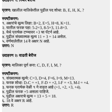
उदाहरण १: स्थिर बेरीज
प्रश्न:
खालील मालिकेतील पुढील पद शोधा: B, E, H, K, ?
स्पष्टीकरण:
१. अक्षरांचे मूल्य लिहा: B=2, E=5, H=8, K=11.
२. यातील फरक पहा: 5-2=3, 8-5=3, 11-8=3.
३. येथे प्रत्येक टप्प्यावर +3 चा पॅटर्न आहे.
४. पुढील संख्यात्मक मूल्य 11 + 3 = 14 असेल.
५. वर्णमालेतील 14 वे अक्षर N आहे.
उत्तर:
N
उदाहरण २: वाढती बेरीज
प्रश्न:
मालिका पूर्ण करा: C, D, F, I, M, ?
स्पष्टीकरण:
१. संख्यात्मक मूल्ये: C=3, D=4, F=6, I=9, M=13.
२. फरक शोधा: D-C = +1, F-D = +2, I-F = +3, M-I = +4.
३. फरक प्रत्येक वेळी १ ने वाढत आहे (+1, +2, +3, +4).
४. पुढील फरक +5 असला पाहिजे.
५. पुढील अक्षराचे मूल्य = 13 + 5 = 18.
६. 18 वे अक्षर R आहे.
उत्तर:
R