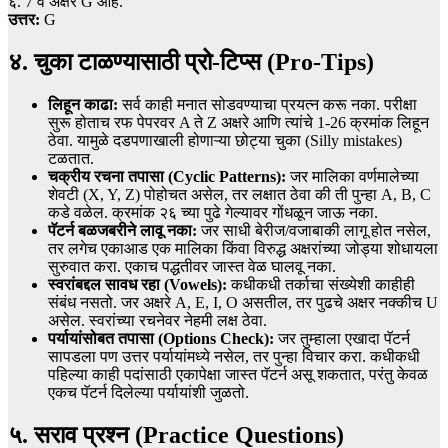
६. 7 वे अक्षर G आहे.
उत्तर:
G
४. चुका टाळण्यासाठी प्रो-टिप्स (Pro-Tips)
लिहून काढा:
सर्व काही मनात सोडवण्याचा प्रयत्न करू नका. परीक्षा
सुरू होताच रफ पेपरवर A ते Z अक्षरे आणि त्यांचे 1-26 क्रमांक लिहून
ठेवा. यामुळे दडपणाखाली होणाऱ्या छोट्या चुका (Silly mistakes)
टळतात.
चक्रीय रचना तपासा (Cyclic Patterns):
जर मालिका वर्णमालेच्या
शेवटी (X, Y, Z) पोहोचत असेल, तर लक्षात ठेवा की ती पुन्हा A, B, C
कडे वळेल. क्रमांक २६ च्या पुढे गेल्यावर गोंधळून जाऊ नका.
पॅटर्न बळजबरीने लावू नका:
जर साधी बेरीज/वजाबाकी लागू होत नसेल,
तर लगेच एकाआड एक मालिका किंवा विरुद्ध अक्षरांच्या जोड्या शोधायला
सुरुवात करा. एकाच पद्धतीवर जास्त वेळ घालवू नका.
स्वरांबद्दल सावध रहा (Vowels):
कधीकधी तर्काचा संख्येशी काहीही
संबंध नसतो. जर अक्षरे A, E, I, O असतील, तर पुढचे अक्षर नक्कीच U
असेल. स्वरांच्या रचनेवर नेहमी लक्ष ठेवा.
पर्यायांसोबत तपासा (Options Check):
जर तुम्हाला एखादा पॅटर्न
सापडला पण उत्तर पर्यायांमध्ये नसेल, तर पुन्हा विचार करा. कधीकधी
पहिल्या काही पदांसाठी एकापेक्षा जास्त पॅटर्न असू शकतात, परंतु केवळ
एकच पॅटर्न दिलेल्या पर्यायांशी जुळतो.
५. सराव प्रश्न (Practice Questions)