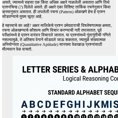
असते, ज्यामध्ये सहसा एक किंवा अधिक अक्षरे गाळलेली असतात आणि तिथे
प्रश्नचिन्ह (?) दिलेले असते. ही अक्षरे एका विशिष्ट तार्किक रचनेनुसार किंवा
क्रमानुसार असतात. ही लपलेली रचना (Pattern) ओळखणे हेच हे प्रश्न
सोडवण्याचे मुख्य सूत्र आहे.
हे महत्त्वाचे का आहे? अक्षर मालिकेचे प्रश्न उमेदवाराची विश्लेषणात्मक क्षमता,
रचना ओळखण्याचे कौशल्य आणि विचार करण्याची गती तपासतात. पूर्व
परीक्षांमध्ये हे प्रश्न वारंवार विचारले जातात. या प्रश्नांमध्ये गुंतागुंतीची गणिते
नसल्यामुळे, ते अतिशय वेगाने सोडवले जाऊ शकतात, ज्यामुळे संख्यात्मक
अभियोग्यता (Quantitative Aptitude) सारख्या वेळखाऊ प्रश्नांसाठी
मौल्यवान वेळ वाचतो.