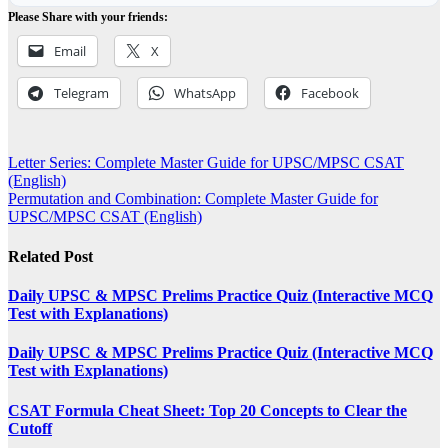
Please Share with your friends:
Email
X
Telegram
WhatsApp
Facebook
Post
Letter Series: Complete Master Guide for UPSC/MPSC CSAT
(English)
navigation
Permutation and Combination: Complete Master Guide for
UPSC/MPSC CSAT (English)
Related Post
Daily UPSC & MPSC Prelims Practice Quiz (Interactive MCQ
Test with Explanations)
Daily UPSC & MPSC Prelims Practice Quiz (Interactive MCQ
Test with Explanations)
CSAT Formula Cheat Sheet: Top 20 Concepts to Clear the
Cutoff