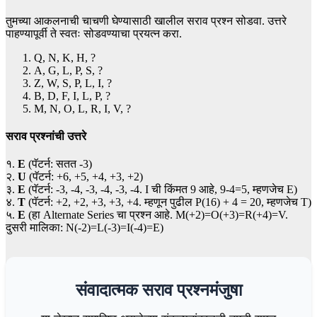
तुमच्या आकलनाची चाचणी घेण्यासाठी खालील सराव प्रश्न सोडवा. उत्तरे
पाहण्यापूर्वी ते स्वतः सोडवण्याचा प्रयत्न करा.
Q, N, K, H, ?
A, G, L, P, S, ?
Z, W, S, P, L, I, ?
B, D, F, I, L, P, ?
M, N, O, L, R, I, V, ?
सराव प्रश्नांची उत्तरे
१.
E
(पॅटर्न: सतत -3)
२.
U
(पॅटर्न: +6, +5, +4, +3, +2)
३.
E
(पॅटर्न: -3, -4, -3, -4, -3, -4. I ची किंमत 9 आहे, 9-4=5, म्हणजेच E)
४.
T
(पॅटर्न: +2, +2, +3, +3, +4. म्हणून पुढील P(16) + 4 = 20, म्हणजेच T)
५.
E
(हा Alternate Series चा प्रश्न आहे. M(+2)=O(+3)=R(+4)=V.
दुसरी मालिका: N(-2)=L(-3)=I(-4)=E)
संवादात्मक सराव प्रश्नमंजुषा