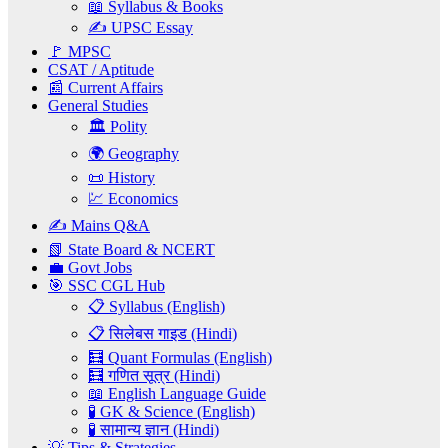
📖 Syllabus & Books
✍️ UPSC Essay
🚩 MPSC
CSAT / Aptitude
📰 Current Affairs
General Studies
🏛️ Polity
🌍 Geography
📜 History
💹 Economics
✍️ Mains Q&A
📗 State Board & NCERT
💼 Govt Jobs
🎯 SSC CGL Hub
📋 Syllabus (English)
📋 सिलेबस गाइड (Hindi)
🧮 Quant Formulas (English)
🧮 गणित सूत्र (Hindi)
📖 English Language Guide
🧪 GK & Science (English)
🧪 सामान्य ज्ञान (Hindi)
💡 Tips & Strategies