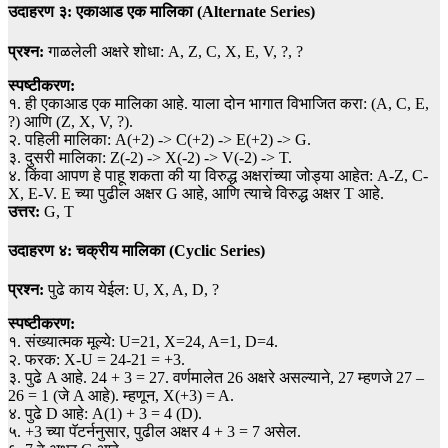
उदाहरण ३: एकाआड एक मालिका (Alternate Series)
प्रश्न:
गाळलेली अक्षरे शोधा: A, Z, C, X, E, V, ?, ?
स्पष्टीकरण:
१. ही एकाआड एक मालिका आहे. याला दोन भागात विभाजित करा: (A, C, E,
?) आणि (Z, X, V, ?).
२. पहिली मालिका: A(+2) -> C(+2) -> E(+2) -> G.
३. दुसरी मालिका: Z(-2) -> X(-2) -> V(-2) -> T.
४. किंवा आपण हे पाहू शकता की या विरुद्ध अक्षरांच्या जोड्या आहेत: A-Z, C-
X, E-V. E च्या पुढील अक्षर G आहे, आणि त्याचे विरुद्ध अक्षर T आहे.
उत्तर:
G, T
उदाहरण ४: चक्रीय मालिका (Cyclic Series)
प्रश्न:
पुढे काय येईल: U, X, A, D, ?
स्पष्टीकरण:
१. संख्यात्मक मूल्ये: U=21, X=24, A=1, D=4.
२. फरक: X-U = 24-21 = +3.
३. पुढे A आहे. 24 + 3 = 27. वर्णमालेत 26 अक्षरे असल्याने, 27 म्हणजे 27 –
26 = 1 (जे A आहे). म्हणून, X(+3) = A.
४. पुढे D आहे: A(1) + 3 = 4 (D).
५. +3 च्या पॅटर्ननुसार, पुढील अक्षर 4 + 3 = 7 असेल.