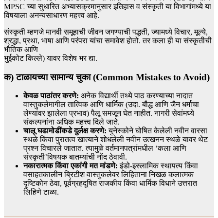
MPSC च्या सुधारित अभ्यासक्रमानुसार इतिहास व संस्कृती या विभागांमध्ये या
विषयाला अनन्यसाधारण महत्त्व आहे.
संस्कृती म्हणजे मानवी समूहाची जीवन जगण्याची पद्धती, ज्यामध्ये विचार, मूल्ये,
श्रद्धा, प्रथा, भाषा आणि परंपरा यांचा समावेश होतो. तर कला ही या संस्कृतीची
भौतिक आणि
भुईकोट किल्ले) यावर विशेष भर द्या.
क) टाळायच्या सामान्य चुका (Common Mistakes to Avoid)
केवळ पाठांतर करणे:
अनेक विद्यार्थी तथ्ये पाठ करण्याच्या नादात
वास्तुकलेमागील तात्विक आणि धार्मिक (उदा. बौद्ध आणि जैन धर्माचा
लेण्यांवर झालेला प्रभाव) पैलू समजून घेत नाहीत. नागरी सेवांमध्ये
संकल्पनांना अधिक महत्त्व दिले जाते.
चालू घडामोडींकडे दुर्लक्ष करणे:
युनेस्कोने घोषित केलेली नवीन वारसा
स्थळे किंवा पुरातत्व खात्याने शोधलेली नवीन उत्खनन स्थळे यावर थेट
प्रश्न विचारले जातात. त्यामुळे वर्तमानपत्रांमधील ‘कला आणि
संस्कृती’विषयक बातम्यांची नोंद ठेवावी.
नकारात्मक किंवा एकांगी मत मांडणे:
इंडो-इस्लामिक स्थापत्य किंवा
वसाहतकालीन ब्रिटीश वास्तुकलेवर लिहिताना निखळ कलात्मक
दृष्टिकोन ठेवा, पूर्वग्रहदूषित राजकीय किंवा धार्मिक विधाने उत्तरात
लिहिणे टाळा.