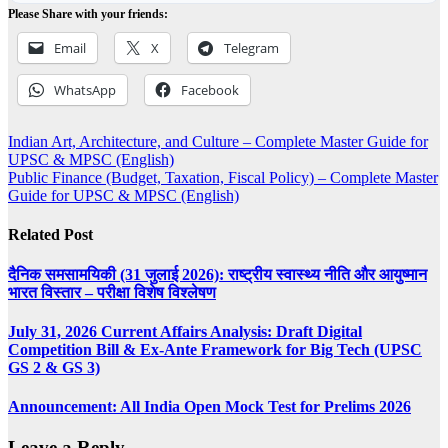
Please Share with your friends:
Email
X
Telegram
WhatsApp
Facebook
Post
Indian Art, Architecture, and Culture – Complete Master Guide for
UPSC & MPSC (English)
navigation
Public Finance (Budget, Taxation, Fiscal Policy) – Complete Master
Guide for UPSC & MPSC (English)
Related Post
दैनिक समसामयिकी (31 जुलाई 2026): राष्ट्रीय स्वास्थ्य नीति और आयुष्मान
भारत विस्तार – परीक्षा विशेष विश्लेषण
July 31, 2026 Current Affairs Analysis: Draft Digital
Competition Bill & Ex-Ante Framework for Big Tech (UPSC
GS 2 & GS 3)
Announcement: All India Open Mock Test for Prelims 2026
Leave a Reply