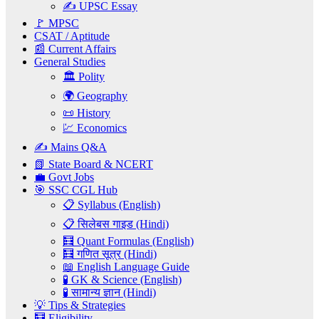
✍️ UPSC Essay
🚩 MPSC
CSAT / Aptitude
📰 Current Affairs
General Studies
🏛️ Polity
🌍 Geography
📜 History
💹 Economics
✍️ Mains Q&A
📗 State Board & NCERT
💼 Govt Jobs
🎯 SSC CGL Hub
📋 Syllabus (English)
📋 सिलेबस गाइड (Hindi)
🧮 Quant Formulas (English)
🧮 गणित सूत्र (Hindi)
📖 English Language Guide
🧪 GK & Science (English)
🧪 सामान्य ज्ञान (Hindi)
💡 Tips & Strategies
🧮 Eligibility