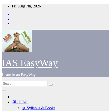
Skip
Fri. Aug 7th, 2026
to
content
IAS EasyWay
Learn in an EasyWay
🏛️ UPSC
📖 Syllabus & Books