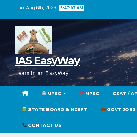
Skip
Thu. Aug 6th, 2026
5:47:08 AM
to
content
IAS EasyWay
Learn in an EasyWay
UPSC
MPSC
CSAT / A
STATE BOARD & NCERT
GOVT JOBS
CONTACT US