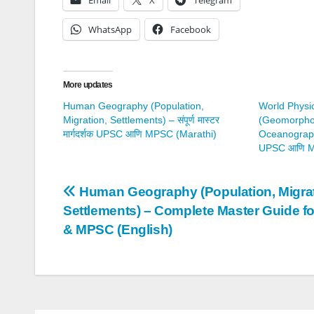
WhatsApp
Facebook
More updates
Human Geography (Population,
World Physi
Migration, Settlements) – संपूर्ण मास्टर
(Geomorphol
मार्गदर्शक UPSC आणि MPSC (Marathi)
Oceanography) 
UPSC आणि M
Post
Human Geography (Population, Migrat
Settlements) – Complete Master Guide f
navigation
& MPSC (English)