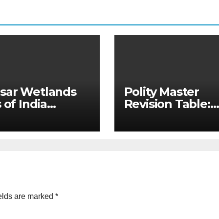
sar Wetlands
Polity Master
 of India
Revision Table:
ated Master
Constitutional v
e & State-wise
Non-Constitutio
 for Prelims
Bodies for UPSC
)
MPSC
elds are marked
*