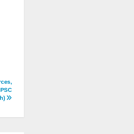
rces,
 UPSC
sh)