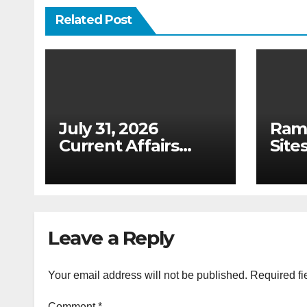
Related Post
July 31, 2026
Ram
Current Affairs
Sites
Analysis: Draft
(Upd
Digital Competition
Tabl
Bill & Ex-Ante
List
Framework for Big
2026
Tech (UPSC GS 2 &
Leave a Reply
GS 3)
Your email address will not be published.
Required fi
Comment
*