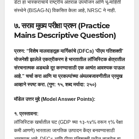
डेटा हा भास्कराचार्य राष्ट्रीय अंतराळ उपयोजन आणि भू-माहिती
संस्थेने (BISAG-N) विकसित केला आहे, NRSC ने नाही.
७. सराव मुख्य परीक्षा प्रश्न (Practice
Mains Descriptive Question)
प्रश्न: “विशेष मालवाहतूक मार्गिकांचे (DFCs) ‘पीएम गतिशक्ती’
योजनेशी झालेले एकत्रीकरण हे भारतातील लॉजिस्टिक क्षेत्रातील
संरचनात्मक अडथळे दूर करण्यासाठी एक अत्यंत आवश्यक पाऊल
आहे.” चर्चा करा आणि या प्रकल्पांच्या अंमलबजावणीतील प्रमुख
आव्हाने स्पष्ट करा. (गुण: १५, शब्द मर्यादा: २५०)
मॉडेल उत्तर मुद्दे (Model Answer Points):
१. प्रस्तावना:
लॉजिस्टिक खर्चातील घट (GDP च्या १३-१४% वरून ९% पेक्षा
कमी आणणे) भारताला जागतिक उत्पादन केंद्र बनवण्यासाठी
आवश्यक आहे. DFCs आणि पीएम गतिशक्ती मधील ताळमेळ हा