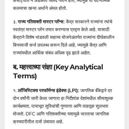
कचाट्यात न अडकता जलद गतीने होते, ज्यामुळे या घटनात्मक
कलमाचा खऱ्या अर्थाने अंमल होतो.
३.
राज्य गतिशक्ती मास्टर प्लॅन्स:
केंद्र सरकारने राज्यांना त्यांचे
स्वतंत्र मास्टर प्लॅन तयार करण्यास प्रवृत्त केले आहे. यासाठी
केंद्राने विशेष भांडवली सहाय्य योजनेअंतर्गत राज्यांना दीर्घकालीन
बिनव्याजी कर्ज उपलब्ध करून दिले आहे, ज्यामुळे केंद्र आणि
राज्यांमधील आर्थिक संबंध अधिक दृढ झाले आहेत.
ब. महत्त्वाच्या संज्ञा (Key Analytical
Terms)
१.
लॉजिस्टिक्स परफॉर्मन्स इंडेक्स (LPI):
जागतिक बँकेद्वारे दर
दोन वर्षांनी जारी केला जाणारा हा निर्देशांक देशांमधील सीमाशुल्क
कार्यक्षमता, पायाभूत सुविधांची गुणवत्ता आणि वाहतूक सुलभता
मोजतो. DFC आणि गतिशक्तीच्या यशामुळे भारताचा जागतिक
क्रमवारीतील दर्जा उंचावत आहे.