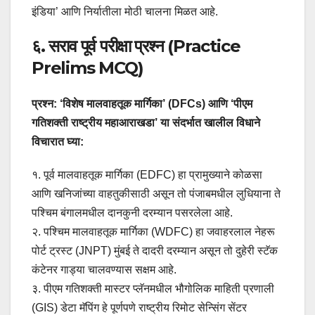
इंडिया’ आणि निर्यातीला मोठी चालना मिळत आहे.
६. सराव पूर्व परीक्षा प्रश्न (Practice
Prelims MCQ)
प्रश्न: ‘विशेष मालवाहतूक मार्गिका’ (DFCs) आणि ‘पीएम
गतिशक्ती राष्ट्रीय महाआराखडा’ या संदर्भात खालील विधाने
विचारात घ्या:
१. पूर्व मालवाहतूक मार्गिका (EDFC) हा प्रामुख्याने कोळसा
आणि खनिजांच्या वाहतुकीसाठी असून तो पंजाबमधील लुधियाना ते
पश्चिम बंगालमधील दानकुनी दरम्यान पसरलेला आहे.
२. पश्चिम मालवाहतूक मार्गिका (WDFC) हा जवाहरलाल नेहरू
पोर्ट ट्रस्ट (JNPT) मुंबई ते दादरी दरम्यान असून तो दुहेरी स्टॅक
कंटेनर गाड्या चालवण्यास सक्षम आहे.
३. पीएम गतिशक्ती मास्टर प्लॅनमधील भौगोलिक माहिती प्रणाली
(GIS) डेटा मॅपिंग हे पूर्णपणे राष्ट्रीय रिमोट सेन्सिंग सेंटर