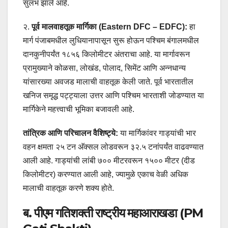
सुलभ झाले आहे.
२.
पूर्व मालवाहतूक मार्गिका (Eastern DFC – EDFC):
हा
मार्ग पंजाबमधील लुधियानापासून सुरू होऊन पश्चिम बंगालमधील
दानकुनीपर्यंत १८५६ किलोमीटर अंतराचा आहे. या मार्गावरून
प्रामुख्याने कोळसा, लोखंड, पोलाद, सिमेंट आणि अन्नधान्य
यांसारख्या अवजड मालाची वाहतूक केली जाते. पूर्व भारतातील
खनिज समृद्ध पट्ट्याला उत्तर आणि पश्चिम भारताशी जोडण्यात या
मार्गिकेने महत्त्वाची भूमिका बजावली आहे.
तांत्रिक आणि परिचालन वैशिष्ट्ये:
या मार्गिकांवर गाड्यांची भार
वहन क्षमता २५ टन अ‍ॅक्सल लोडवरून ३२.५ टनांपर्यंत वाढवण्यात
आली आहे. गाड्यांची लांबी ७०० मीटरवरून १५०० मीटर (दीड
किलोमीटर) करण्यात आली आहे, ज्यामुळे एकाच वेळी अधिक
मालाची वाहतूक करणे शक्य होते.
ब. पीएम गतिशक्ती राष्ट्रीय महाआराखडा (PM