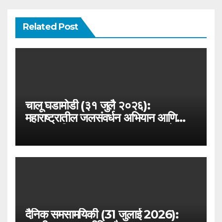
Related Post
चालू घडामोडी (३१ जुलै २०२६):
महाराष्ट्रातील जलसंवर्धन अभियान आणि
जलयुक्त शिवार २.० – MPSC राज्यसेवा
विशेष
दैनिक समसामयिकी (31 जुलाई 2026):