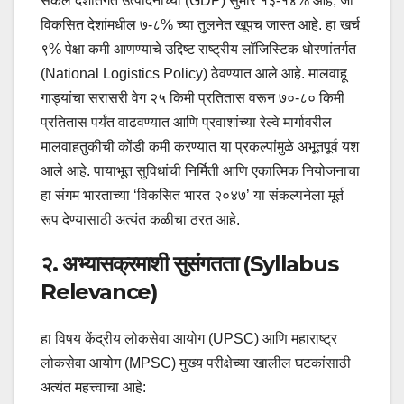
सकल देशांतर्गत उत्पादनाच्या (GDP) सुमारे १३-१४% आहे, जो
विकसित देशांमधील ७-८% च्या तुलनेत खूपच जास्त आहे. हा खर्च
९% पेक्षा कमी आणण्याचे उद्दिष्ट राष्ट्रीय लॉजिस्टिक धोरणांतर्गत
(National Logistics Policy) ठेवण्यात आले आहे. मालवाहू
गाड्यांचा सरासरी वेग २५ किमी प्रतितास वरून ७०-८० किमी
प्रतितास पर्यंत वाढवण्यात आणि प्रवाशांच्या रेल्वे मार्गावरील
मालवाहतुकीची कोंडी कमी करण्यात या प्रकल्पांमुळे अभूतपूर्व यश
आले आहे. पायाभूत सुविधांची निर्मिती आणि एकात्मिक नियोजनाचा
हा संगम भारताच्या ‘विकसित भारत २०४७’ या संकल्पनेला मूर्त
रूप देण्यासाठी अत्यंत कळीचा ठरत आहे.
२. अभ्यासक्रमाशी सुसंगतता (Syllabus
Relevance)
हा विषय केंद्रीय लोकसेवा आयोग (UPSC) आणि महाराष्ट्र
लोकसेवा आयोग (MPSC) मुख्य परीक्षेच्या खालील घटकांसाठी
अत्यंत महत्त्वाचा आहे: