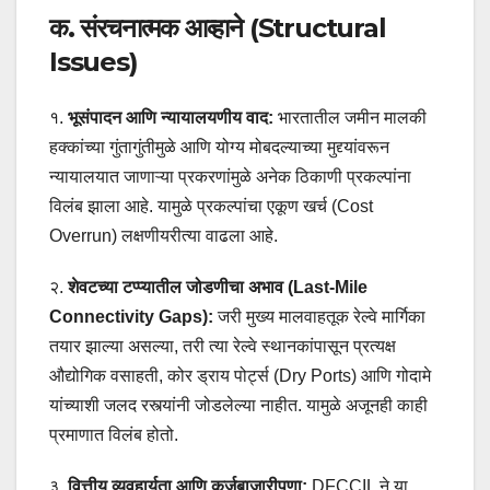
क. संरचनात्मक आव्हाने (Structural
Issues)
१.
भूसंपादन आणि न्यायालयणीय वाद:
भारतातील जमीन मालकी
हक्कांच्या गुंतागुंतीमुळे आणि योग्य मोबदल्याच्या मुद्द्यांवरून
न्यायालयात जाणाऱ्या प्रकरणांमुळे अनेक ठिकाणी प्रकल्पांना
विलंब झाला आहे. यामुळे प्रकल्पांचा एकूण खर्च (Cost
Overrun) लक्षणीयरीत्या वाढला आहे.
२.
शेवटच्या टप्प्यातील जोडणीचा अभाव (Last-Mile
Connectivity Gaps):
जरी मुख्य मालवाहतूक रेल्वे मार्गिका
तयार झाल्या असल्या, तरी त्या रेल्वे स्थानकांपासून प्रत्यक्ष
औद्योगिक वसाहती, कोर ड्राय पोर्ट्स (Dry Ports) आणि गोदामे
यांच्याशी जलद रस्त्यांनी जोडलेल्या नाहीत. यामुळे अजूनही काही
प्रमाणात विलंब होतो.
३.
वित्तीय व्यवहार्यता आणि कर्जबाजारीपणा:
DFCCIL ने या