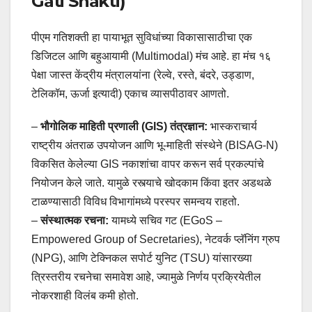
Gati Shakti)
पीएम गतिशक्ती हा पायाभूत सुविधांच्या विकासासाठीचा एक
डिजिटल आणि बहुआयामी (Multimodal) मंच आहे. हा मंच १६
पेक्षा जास्त केंद्रीय मंत्रालयांना (रेल्वे, रस्ते, बंदरे, उड्डाण,
टेलिकॉम, ऊर्जा इत्यादी) एकाच व्यासपीठावर आणतो.
–
भौगोलिक माहिती प्रणाली (GIS) तंत्रज्ञान:
भास्कराचार्य
राष्ट्रीय अंतराळ उपयोजन आणि भू-माहिती संस्थेने (BISAG-N)
विकसित केलेल्या GIS नकाशांचा वापर करून सर्व प्रकल्पांचे
नियोजन केले जाते. यामुळे रस्त्याचे खोदकाम किंवा इतर अडथळे
टाळण्यासाठी विविध विभागांमध्ये परस्पर समन्वय राहतो.
–
संस्थात्मक रचना:
यामध्ये सचिव गट (EGoS –
Empowered Group of Secretaries), नेटवर्क प्लॅनिंग ग्रुप
(NPG), आणि टेक्निकल सपोर्ट युनिट (TSU) यांसारख्या
त्रिस्तरीय रचनेचा समावेश आहे, ज्यामुळे निर्णय प्रक्रियेतील
नोकरशाही विलंब कमी होतो.