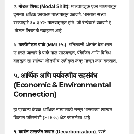
२.
मोडल शिफ्ट (Modal Shift):
मालवाहतूक एका माध्यमातून
दुसऱ्या अधिक कार्यक्षम माध्यमातून वळवणे. भारतात सध्या
रस्त्याद्वारे ६०-६५% मालवाहतूक होते, जी रेल्वेकडे वळवणे हे
‘मोडल शिफ्ट’चे उदाहरण आहे.
३.
मल्टीमोडल पार्क (MMLPs):
गतिशक्ती अंतर्गत देशभरात
उभारले जाणारे हे पार्क माल साठवणूक, पॅकेजिंग आणि विविध
वाहतूक साधनांच्या जोडणीचे एकीकृत केंद्र म्हणून काम करतात.
५. आर्थिक आणि पर्यावरणीय सहसंबंध
(Economic & Environmental
Connection)
हा प्रकल्प केवळ आर्थिक नफ्यासाठी नसून भारताच्या शाश्वत
विकास उद्दिष्टांशी (SDGs) थेट जोडलेला आहे:
१. कार्बन उत्सर्जन कपात (Decarbonization):
रस्ते