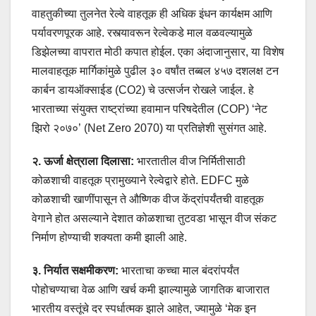
वाहतुकीच्या तुलनेत रेल्वे वाहतूक ही अधिक इंधन कार्यक्षम आणि
पर्यावरणपूरक आहे. रस्त्यावरून रेल्वेकडे माल वळवल्यामुळे
डिझेलच्या वापरात मोठी कपात होईल. एका अंदाजानुसार, या विशेष
मालवाहतूक मार्गिकांमुळे पुढील ३० वर्षांत तब्बल ४५७ दशलक्ष टन
कार्बन डायऑक्साईड (CO2) चे उत्सर्जन रोखले जाईल. हे
भारताच्या संयुक्त राष्ट्रांच्या हवामान परिषदेतील (COP) ‘नेट
झिरो २०७०’ (Net Zero 2070) या प्रतिज्ञेशी सुसंगत आहे.
२. ऊर्जा क्षेत्राला दिलासा:
भारतातील वीज निर्मितीसाठी
कोळशाची वाहतूक प्रामुख्याने रेल्वेद्वारे होते. EDFC मुळे
कोळशाची खाणींपासून ते औष्णिक वीज केंद्रांपर्यंतची वाहतूक
वेगाने होत असल्याने देशात कोळशाचा तुटवडा भासून वीज संकट
निर्माण होण्याची शक्यता कमी झाली आहे.
३. निर्यात सक्षमीकरण:
भारताचा कच्चा माल बंदरांपर्यंत
पोहोचण्याचा वेळ आणि खर्च कमी झाल्यामुळे जागतिक बाजारात
भारतीय वस्तूंचे दर स्पर्धात्मक झाले आहेत, ज्यामुळे ‘मेक इन