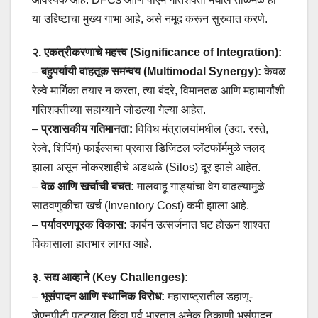
या उद्दिष्टाचा मुख्य गाभा आहे, असे नमूद करून सुरुवात करणे.
२. एकत्रीकरणाचे महत्त्व (Significance of Integration):
–
बहुपर्यायी वाहतूक समन्वय (Multimodal Synergy):
केवळ
रेल्वे मार्गिका तयार न करता, त्या बंदरे, विमानतळ आणि महामार्गांशी
गतिशक्तीच्या सहाय्याने जोडल्या गेल्या आहेत.
–
प्रशासकीय गतिमानता:
विविध मंत्रालयांमधील (उदा. रस्ते,
रेल्वे, शिपिंग) फाईल्सचा प्रवास डिजिटल प्लॅटफॉर्ममुळे जलद
झाला असून नोकरशाहीचे अडथळे (Silos) दूर झाले आहेत.
–
वेळ आणि खर्चाची बचत:
मालवाहू गाड्यांचा वेग वाढल्यामुळे
साठवणुकीचा खर्च (Inventory Cost) कमी झाला आहे.
–
पर्यावरणपूरक विकास:
कार्बन उत्सर्जनात घट होऊन शाश्वत
विकासाला हातभार लागत आहे.
३. सद्य आव्हाने (Key Challenges):
–
भूसंपादन आणि स्थानिक विरोध:
महाराष्ट्रातील डहाणू-
जेएनपीटी पट्ट्यात किंवा पूर्व भारतात अनेक ठिकाणी भूसंपादन