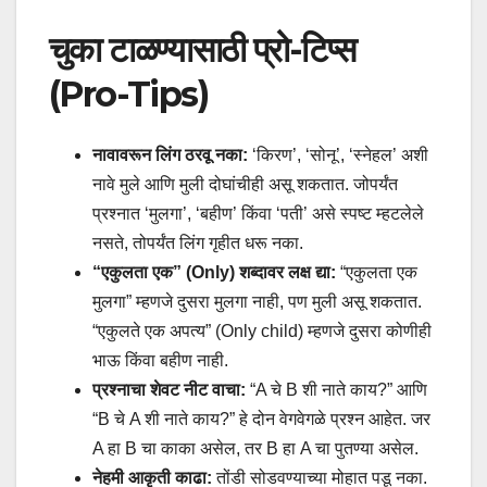
चुका टाळण्यासाठी प्रो-टिप्स
(Pro-Tips)
नावावरून लिंग ठरवू नका:
‘किरण’, ‘सोनू’, ‘स्नेहल’ अशी
नावे मुले आणि मुली दोघांचीही असू शकतात. जोपर्यंत
प्रश्नात ‘मुलगा’, ‘बहीण’ किंवा ‘पती’ असे स्पष्ट म्हटलेले
नसते, तोपर्यंत लिंग गृहीत धरू नका.
“एकुलता एक” (Only) शब्दावर लक्ष द्या:
“एकुलता एक
मुलगा” म्हणजे दुसरा मुलगा नाही, पण मुली असू शकतात.
“एकुलते एक अपत्य” (Only child) म्हणजे दुसरा कोणीही
भाऊ किंवा बहीण नाही.
प्रश्नाचा शेवट नीट वाचा:
“A चे B शी नाते काय?” आणि
“B चे A शी नाते काय?” हे दोन वेगवेगळे प्रश्न आहेत. जर
A हा B चा काका असेल, तर B हा A चा पुतण्या असेल.
नेहमी आकृती काढा:
तोंडी सोडवण्याच्या मोहात पडू नका.