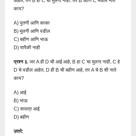
आहेत, पण B हा C चा मुलगा नाही. तर B आणि C मधील नाते
काय?
A) पुतणी आणि काका
B) मुलगी आणि वडील
C) बहीण आणि भाऊ
D) यापैकी नाही
प्रश्न ३.
जर A ही D ची आई आहे, B हा C चा मुलगा नाही, C हे
D चे वडील आहेत, D ही B ची बहीण आहे, तर A चे B शी नाते
काय?
A) आई
B) भाऊ
C) सावत्र आई
D) बहीण
उत्तरे: