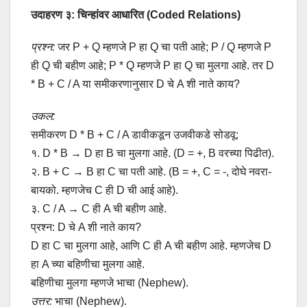
उदाहरण ३: चिन्हांवर आधारित (Coded Relations)
प्रश्न:
जर P + Q म्हणजे P हा Q चा पती आहे; P / Q म्हणजे P
ही Q ची बहीण आहे; P * Q म्हणजे P हा Q चा मुलगा आहे. तर D
* B + C / A या समीकरणानुसार D चे A शी नाते काय?
उकल:
समीकरण D * B + C / A डावीकडून उजवीकडे सोडवू:
१. D * B → D हा B चा मुलगा आहे. (D = +, B वरच्या पिढीत).
२. B + C → B हा C चा पती आहे. (B = +, C = -, दोघे नवरा-
बायको. म्हणजेच C ही D ची आई आहे).
३. C / A → C ही A ची बहीण आहे.
प्रश्न: D चे A शी नाते काय?
D हा C चा मुलगा आहे, आणि C ही A ची बहीण आहे. म्हणजेच D
हा A च्या बहिणीचा मुलगा आहे.
बहिणीचा मुलगा म्हणजे भाचा (Nephew).
उत्तर:
भाचा (Nephew).