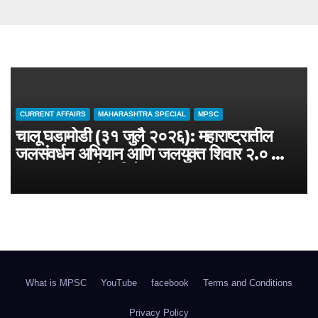
CURRENT AFFAIRS
MAHARASHTRA SPECIAL
MPSC
चालू घडामोडी (३१ जुलै २०२६): महाराष्ट्रातील
जलसंवर्धन अभियान आणि जलयुक्त शिवार २.० –
MPSC राज्यसेवा विशेष
What is MPSC
YouTube
facebook
Terms and Conditions
Privacy Policy