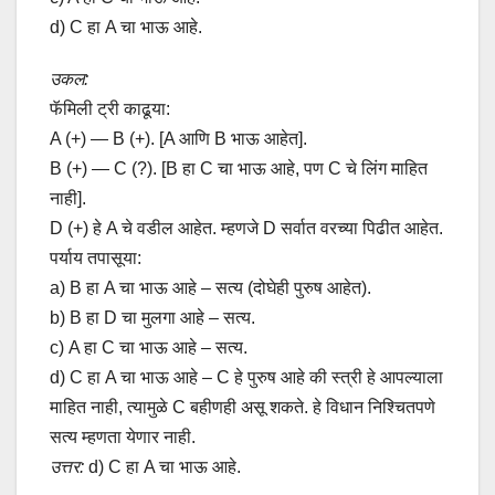
d) C हा A चा भाऊ आहे.
उकल:
फॅमिली ट्री काढूया:
A (+) — B (+). [A आणि B भाऊ आहेत].
B (+) — C (?). [B हा C चा भाऊ आहे, पण C चे लिंग माहित
नाही].
D (+) हे A चे वडील आहेत. म्हणजे D सर्वात वरच्या पिढीत आहेत.
पर्याय तपासूया:
a) B हा A चा भाऊ आहे – सत्य (दोघेही पुरुष आहेत).
b) B हा D चा मुलगा आहे – सत्य.
c) A हा C चा भाऊ आहे – सत्य.
d) C हा A चा भाऊ आहे – C हे पुरुष आहे की स्त्री हे आपल्याला
माहित नाही, त्यामुळे C बहीणही असू शकते. हे विधान निश्चितपणे
सत्य म्हणता येणार नाही.
उत्तर:
d) C हा A चा भाऊ आहे.