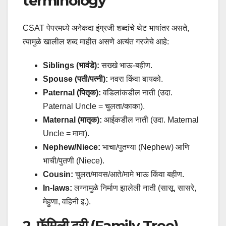
terminology
CSAT पेपरमध्ये अनेकदा इंग्रजी शब्दांचे थेट भाषांतर असते,
त्यामुळे खालील शब्द माहीत असणे अत्यंत गरजेचे आहे:
Siblings (भावंडे):
सख्खे भाऊ-बहीण.
Spouse (पती/पत्नी):
नवरा किंवा बायको.
Paternal (पितृक):
वडिलांकडील नाती (उदा.
Paternal Uncle = चुलता/काका).
Maternal (मातृक):
आईकडील नाती (उदा. Maternal
Uncle = मामा).
Nephew/Niece:
भाचा/पुतण्या (Nephew) आणि
भाची/पुतणी (Niece).
Cousin:
चुलत/मावस/आते/मामे भाऊ किंवा बहीण.
In-laws:
लग्नामुळे निर्माण झालेली नाती (सासू, सासरे,
मेहुणा, वहिनी इ.).
2. फॅमिली ट्री (Family Tree)