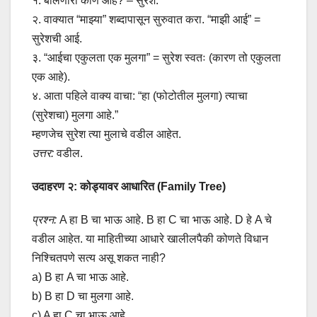
१. बोलणारा कोण आहे? – सुरेश.
२. वाक्यात “माझ्या” शब्दापासून सुरुवात करा. “माझी आई” =
सुरेशची आई.
३. “आईचा एकुलता एक मुलगा” = सुरेश स्वतः (कारण तो एकुलता
एक आहे).
४. आता पहिले वाक्य वाचा: “हा (फोटोतील मुलगा) त्याचा
(सुरेशचा) मुलगा आहे.”
म्हणजेच सुरेश त्या मुलाचे वडील आहेत.
उत्तर:
वडील.
उदाहरण २: कोड्यावर आधारित (Family Tree)
प्रश्न:
A हा B चा भाऊ आहे. B हा C चा भाऊ आहे. D हे A चे
वडील आहेत. या माहितीच्या आधारे खालीलपैकी कोणते विधान
निश्चितपणे सत्य असू शकत नाही?
a) B हा A चा भाऊ आहे.
b) B हा D चा मुलगा आहे.
c) A हा C चा भाऊ आहे.