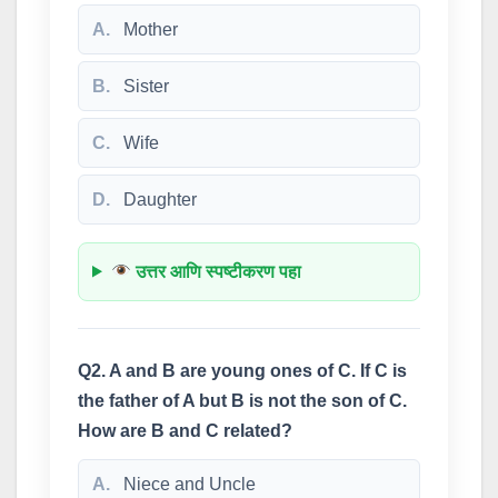
A.
Mother
B.
Sister
C.
Wife
D.
Daughter
उत्तर आणि स्पष्टीकरण पहा
Q2. A and B are young ones of C. If C is
the father of A but B is not the son of C.
How are B and C related?
A.
Niece and Uncle