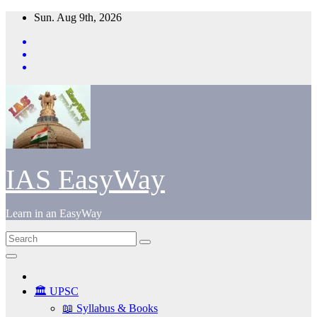
Skip
Sun. Aug 9th, 2026
to
content
IAS EasyWay
Learn in an EasyWay
🏛️ UPSC
📖 Syllabus & Books