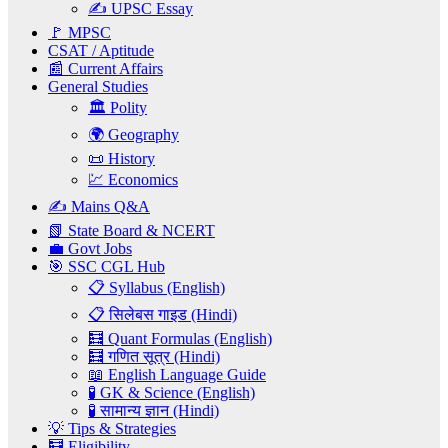
✍️ UPSC Essay
🚩 MPSC
CSAT / Aptitude
📰 Current Affairs
General Studies
🏛️ Polity
🌍 Geography
📜 History
💹 Economics
✍️ Mains Q&A
📗 State Board & NCERT
💼 Govt Jobs
🎯 SSC CGL Hub
📋 Syllabus (English)
📋 सिलेबस गाइड (Hindi)
🧮 Quant Formulas (English)
🧮 गणित सूत्र (Hindi)
📖 English Language Guide
🧪 GK & Science (English)
🧪 सामान्य ज्ञान (Hindi)
💡 Tips & Strategies
🧮 Eligibility