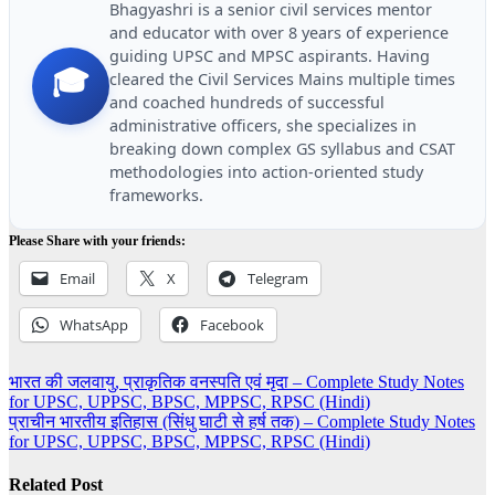
Bhagyashri is a senior civil services mentor
and educator with over 8 years of experience
guiding UPSC and MPSC aspirants. Having
🎓
cleared the Civil Services Mains multiple times
and coached hundreds of successful
administrative officers, she specializes in
breaking down complex GS syllabus and CSAT
methodologies into action-oriented study
frameworks.
Please Share with your friends:
Email
X
Telegram
WhatsApp
Facebook
Post
भारत की जलवायु, प्राकृतिक वनस्पति एवं मृदा – Complete Study Notes
for UPSC, UPPSC, BPSC, MPPSC, RPSC (Hindi)
navigation
प्राचीन भारतीय इतिहास (सिंधु घाटी से हर्ष तक) – Complete Study Notes
for UPSC, UPPSC, BPSC, MPPSC, RPSC (Hindi)
Related Post