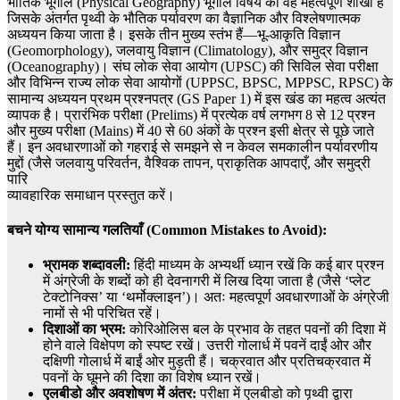
भौतिक भूगोल (Physical Geography) भूगोल विषय की वह महत्वपूर्ण शाखा है
जिसके अंतर्गत पृथ्वी के भौतिक पर्यावरण का वैज्ञानिक और विश्लेषणात्मक
अध्ययन किया जाता है। इसके तीन मुख्य स्तंभ हैं—भू-आकृति विज्ञान
(Geomorphology), जलवायु विज्ञान (Climatology), और समुद्र विज्ञान
(Oceanography)। संघ लोक सेवा आयोग (UPSC) की सिविल सेवा परीक्षा
और विभिन्न राज्य लोक सेवा आयोगों (UPPSC, BPSC, MPPSC, RPSC) के
सामान्य अध्ययन प्रथम प्रश्नपत्र (GS Paper 1) में इस खंड का महत्व अत्यंत
व्यापक है। प्रारंभिक परीक्षा (Prelims) में प्रत्येक वर्ष लगभग 8 से 12 प्रश्न
और मुख्य परीक्षा (Mains) में 40 से 60 अंकों के प्रश्न इसी क्षेत्र से पूछे जाते
हैं। इन अवधारणाओं को गहराई से समझने से न केवल समकालीन पर्यावरणीय
मुद्दों (जैसे जलवायु परिवर्तन, वैश्विक तापन, प्राकृतिक आपदाएँ, और समुद्री
पारि
व्यावहारिक समाधान प्रस्तुत करें।
बचने योग्य सामान्य गलतियाँ (Common Mistakes to Avoid):
भ्रामक शब्दावली:
हिंदी माध्यम के अभ्यर्थी ध्यान रखें कि कई बार प्रश्न
में अंग्रेजी के शब्दों को ही देवनागरी में लिख दिया जाता है (जैसे ‘प्लेट
टेक्टोनिक्स’ या ‘थर्मोक्लाइन’)। अतः महत्वपूर्ण अवधारणाओं के अंग्रेजी
नामों से भी परिचित रहें।
दिशाओं का भ्रम:
कोरिओलिस बल के प्रभाव के तहत पवनों की दिशा में
होने वाले विक्षेपण को स्पष्ट रखें। उत्तरी गोलार्ध में पवनें दाईं ओर और
दक्षिणी गोलार्ध में बाईं ओर मुड़ती हैं। चक्रवात और प्रतिचक्रवात में
पवनों के घूमने की दिशा का विशेष ध्यान रखें।
एलबीडो और अवशोषण में अंतर:
परीक्षा में एलबीडो को पृथ्वी द्वारा