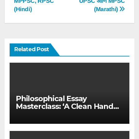
MPPSC, RPSC
UPSC आणि MPSC
(Hindi)
(Marathi)
Related Post
Philosophical Essay
Masterclass: ‘A Clean Hand
Needs No Washing’ –
Integrity in Governance
(UPSC & MPSC)