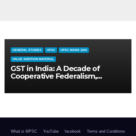
GENERAL STUDIES
UPSC
UPSC MAINS QNA
VALUE ADDITION MATERIAL
GST in India: A Decade of
Cooperative Federalism,
Structural Flaws, and Path
Ahead (GS 3 Masterclass)
What is MPSC
YouTube
facebook
Terms and Conditions