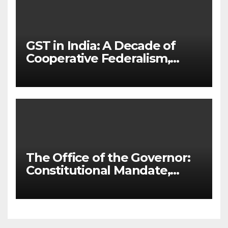
GST in India: A Decade of
Cooperative Federalism,
Structural Flaws, and Path
Ahead (GS 3 Masterclass)
The Office of the Governor:
Constitutional Mandate,
Federal Friction Points, and
Path to Reform (GS 2
Masterclass)