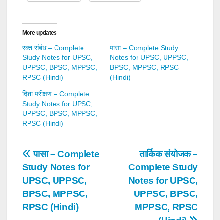
More updates
रक्त संबंध – Complete
पासा – Complete Study
Study Notes for UPSC,
Notes for UPSC, UPPSC,
UPPSC, BPSC, MPPSC,
BPSC, MPPSC, RPSC
RPSC (Hindi)
(Hindi)
दिशा परीक्षण – Complete
Study Notes for UPSC,
UPPSC, BPSC, MPPSC,
RPSC (Hindi)
Post
पासा – Complete
तार्किक संयोजक –
Study Notes for
Complete Study
navigation
UPSC, UPPSC,
Notes for UPSC,
BPSC, MPPSC,
UPPSC, BPSC,
RPSC (Hindi)
MPPSC, RPSC