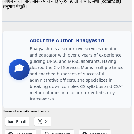
अवश्य करें। यदि आपके पास कोई प्रश्न है, तो नीचे टिप्पणी (comment)
अनुभाग में पूछें।
About the Author: Bhagyashri
Bhagyashri is a senior civil services mentor
and educator with over 8 years of experience
guiding UPSC and MPSC aspirants. Having
🎓
cleared the Civil Services Mains multiple times
and coached hundreds of successful
administrative officers, she specializes in
breaking down complex GS syllabus and CSAT
methodologies into action-oriented study
frameworks.
Please Share with your friends:
Email
X