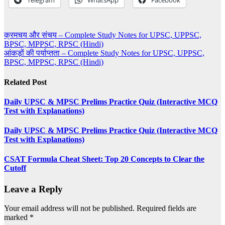
Telegram
WhatsApp
Facebook
Post
क्रमचय और संचय – Complete Study Notes for UPSC, UPPSC,
BPSC, MPPSC, RPSC (Hindi)
navigation
आंकड़ों की पर्याप्तता – Complete Study Notes for UPSC, UPPSC,
BPSC, MPPSC, RPSC (Hindi)
Related Post
Daily UPSC & MPSC Prelims Practice Quiz (Interactive MCQ
Test with Explanations)
Daily UPSC & MPSC Prelims Practice Quiz (Interactive MCQ
Test with Explanations)
CSAT Formula Cheat Sheet: Top 20 Concepts to Clear the
Cutoff
Leave a Reply
Your email address will not be published.
Required fields are
marked
*