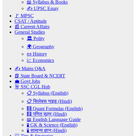
📖 Syllabus & Books
✍️ UPSC Essay
🚩 MPSC
CSAT / Aptitude
📰 Current Affairs
General Studies
🏛️ Polity
🌍 Geography
📜 History
💹 Economics
✍️ Mains Q&A
📗 State Board & NCERT
💼 Govt Jobs
🎯 SSC CGL Hub
📋 Syllabus (English)
📋 सिलेबस गाइड (Hindi)
🧮 Quant Formulas (English)
🧮 गणित सूत्र (Hindi)
📖 English Language Guide
🧪 GK & Science (English)
🧪 सामान्य ज्ञान (Hindi)
💡 Tips & Strategies