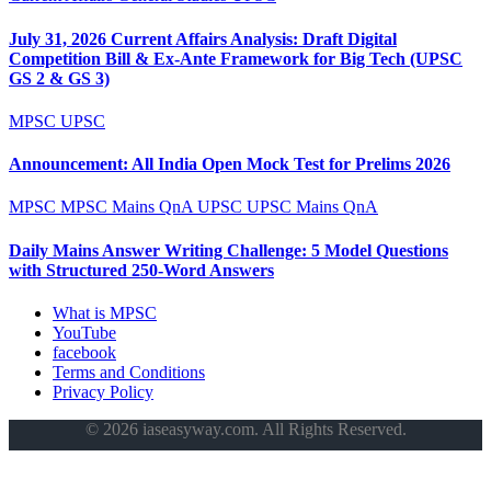
July 31, 2026 Current Affairs Analysis: Draft Digital
Competition Bill & Ex-Ante Framework for Big Tech (UPSC
GS 2 & GS 3)
MPSC
UPSC
Announcement: All India Open Mock Test for Prelims 2026
MPSC
MPSC Mains QnA
UPSC
UPSC Mains QnA
Daily Mains Answer Writing Challenge: 5 Model Questions
with Structured 250-Word Answers
What is MPSC
YouTube
facebook
Terms and Conditions
Privacy Policy
© 2026 iaseasyway.com. All Rights Reserved.