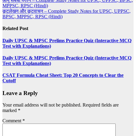
Post
आयु संबंधी प्रश्न – Complete Study Notes for UPSC, UPPSC, BPSC,
MPPSC, RPSC (Hindi)
navigation
कूटलेखन और कूटवाचन – Complete Study Notes for UPSC, UPPSC,
BPSC, MPPSC, RPSC (Hindi)
Related Post
Daily UPSC & MPSC Prelims Practice Quiz (Interactive MCQ
Test with Explanations)
Daily UPSC & MPSC Prelims Practice Quiz (Interactive MCQ
Test with Explanations)
CSAT Formula Cheat Sheet: Top 20 Concepts to Clear the
Cutoff
Leave a Reply
Your email address will not be published.
Required fields are
marked
*
Comment
*