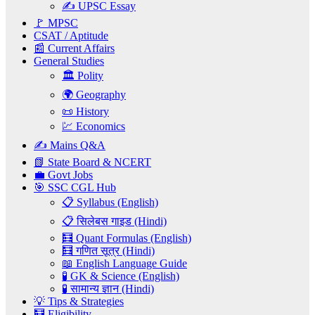
✍️ UPSC Essay
🚩 MPSC
CSAT / Aptitude
📰 Current Affairs
General Studies
🏛️ Polity
🌍 Geography
📜 History
💹 Economics
✍️ Mains Q&A
📗 State Board & NCERT
💼 Govt Jobs
🎯 SSC CGL Hub
📋 Syllabus (English)
📋 सिलेबस गाइड (Hindi)
🧮 Quant Formulas (English)
🧮 गणित सूत्र (Hindi)
📖 English Language Guide
🧪 GK & Science (English)
🧪 सामान्य ज्ञान (Hindi)
💡 Tips & Strategies
🧮 Eligibility