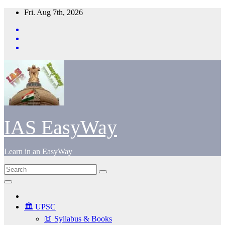
Skip
Fri. Aug 7th, 2026
to
content
IAS EasyWay
Learn in an EasyWay
🏛️ UPSC
📖 Syllabus & Books