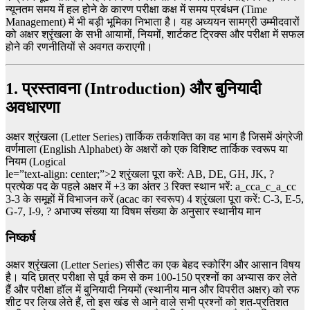
न्यूनतम समय में हल होने के कारण परीक्षा कक्ष में समय प्रबंधन (Time
Management) में भी बड़ी भूमिका निभाता है। यह अध्ययन सामग्री उम्मीदवारों
को अक्षर श्रृंखला के सभी आयामों, नियमों, शार्टकट ट्रिक्स और परीक्षा में सफल
होने की रणनीतियों से अवगत कराएगी।
1. प्रस्तावना (Introduction) और बुनियादी
अवधारणा
अक्षर श्रृंखला (Letter Series) तार्किक तर्कशक्ति का वह भाग है जिसमें अंग्रेजी
वर्णमाला (English Alphabet) के अक्षरों को एक विशिष्ट तार्किक स्वरूप या
नियम (Logical
le=”text-align: center;”>2 श्रृंखला पूरा करें: AB, DE, GH, JK, ?
प्रत्येक पद के पहले अक्षर में +3 का अंतर 3 रिक्त स्थान भरें: a_cca_c_a_cc
3-3 के समूहों में विभाजन करें (acac का स्वरूप) 4 श्रृंखला पूरा करें: C-3, E-5,
G-7, I-9, ? अभाज्य संख्या या विषम संख्या के अनुसार स्थानीय मान
निष्कर्ष
अक्षर श्रृंखला (Letter Series) सीसैट का एक बेहद स्कोरिंग और आसान विषय
है। यदि छात्र परीक्षा से पूर्व कम से कम 100-150 प्रश्नों का अभ्यास कर लेते
हैं और परीक्षा हॉल में बुनियादी नियमों (स्थानीय मान और विपरीत अक्षर) को रफ
शीट पर लिख लेते हैं, तो इस खंड से आने वाले सभी प्रश्नों को शत-प्रतिशत