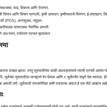
 जमवाजमव, वाढ, विकास आणि रोजगार.
ची सिंचन आणि सिंचन प्रणाली, कृषी उत्पादन, कृषीमालाचे विपणन, ई-तंत्रज्ञान, क
ी (PDS), अन्नसुरक्षा, पशुधन.
्रीवादळ यांसारख्या नैसर्गिक आपत्ती.
 अधःपतन, पर्यावरण प्रभाव मूल्यांकन.
स्या
 जवळपास दाखल झाला, परंतु सुरुवातीच्या काही आठवड्यांमध्ये त्याची प्रगती अत्यंत मं
ि, जुलैच्या सुरुवातीला मान्सूनने वेग घेतला आणि ९ जुलैपर्यंत संपूर्ण देश व्यापला. ही 
क असली तरी, जुलैसाठी सरासरीपेक्षा कमी पावसाचा अंदाज हे एक मोठे आव्हान आहे
ा:
क राज्यांमध्ये अजूनही पर्जन्यमानाची मोठी तूट आहे. काही राज्यांमध्ये सरासरीपेक्