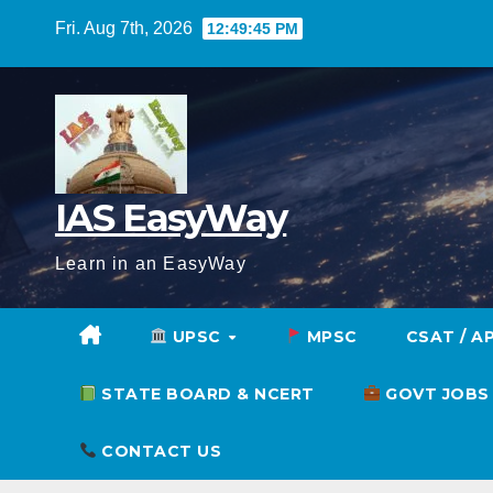
Skip
Fri. Aug 7th, 2026
12:49:46 PM
to
content
IAS EasyWay
Learn in an EasyWay
UPSC
MPSC
CSAT / A
STATE BOARD & NCERT
GOVT JOBS
CONTACT US