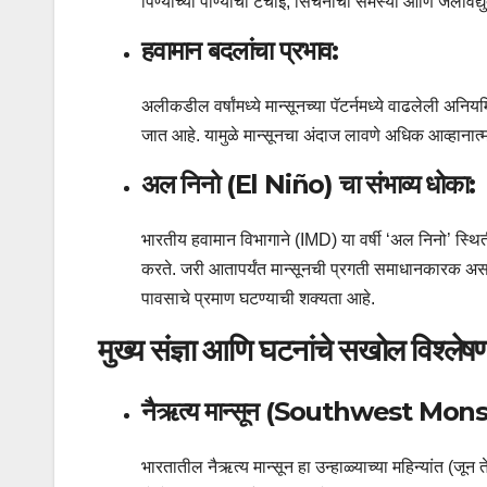
पिण्याच्या पाण्याची टंचाई, सिंचनाची समस्या आणि जलविद्यु
हवामान बदलांचा प्रभाव:
अलीकडील वर्षांमध्ये मान्सूनच्या पॅटर्नमध्ये वाढलेली अन
जात आहे. यामुळे मान्सूनचा अंदाज लावणे अधिक आव्हानात
अल निनो (El Niño) चा संभाव्य धोका:
भारतीय हवामान विभागाने (IMD) या वर्षी ‘अल निनो’ स्थ
करते. जरी आतापर्यंत मान्सूनची प्रगती समाधानकारक असली
पावसाचे प्रमाण घटण्याची शक्यता आहे.
मुख्य संज्ञा आणि घटनांचे सखोल विश्लेष
नैऋत्य मान्सून (Southwest Mon
भारतातील नैऋत्य मान्सून हा उन्हाळ्याच्या महिन्यांत (जून त