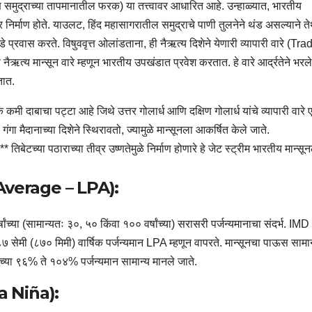
ि समुद्राच्या तापमानातील फरक) या तत्त्वावर आधारित आहे. उन्हाळ्यात, भारतीय
र निर्माण होते. याउलट, हिंद महासागरातील समुद्राचे पाणी तुलनेने थंड असल्याने ते
े प्रवास करते. विषुववृत्त ओलांडताना, ही नैऋत्य दिशेने येणारी व्यापारी वारे (Tra
य मान्सून वारे म्हणून भारतीय उपखंडात प्रवेश करतात. हे वारे आर्द्रतेने भरले
तात.
कमी दाबाचा पट्टा आहे जिथे उत्तर गोलार्ध आणि दक्षिण गोलार्ध यांचे व्यापारी वारे
गा मैदानाच्या दिशेने स्थिरावतो, ज्यामुळे मान्सूनला आकर्षित केले जाते.
िबेटच्या पठाराच्या तीव्र उष्णतेमुळे निर्माण होणारे हे जेट स्ट्रीम भारतीय मान्सू
d Average – LPA):
ांच्या (सामान्यतः ३०, ५० किंवा १०० वर्षांच्या) सरासरी पर्जन्यमानाचा संदर्भ. IMD
सेमी (८७० मिमी) वार्षिक पर्जन्यमान LPA म्हणून वापरते. मान्सूनचा पाऊस सामा
च्या ९६% ते १०४% पर्जन्यमान सामान्य मानले जाते.
La Niña):