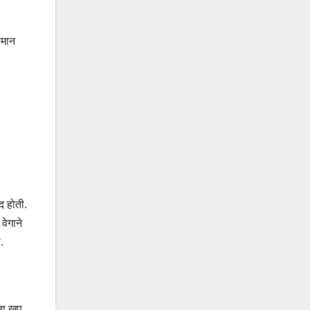
िमान
द होती.
वेगाने
.
षा खूप