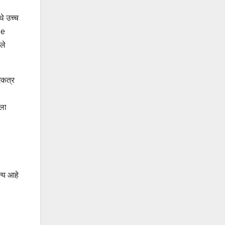
थे उच्च
de
ले
 एकत्र
नला
न्य आहे