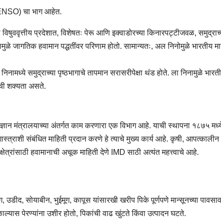
(ENSO) चा भाग आहेत.
षुववृत्तीय प्रदेशात, विशेषतः पेरू आणि इक्वाडोरच्या किनारपट्टीजवळ, समुद्राच्
 यामुळे जागतिक हवामान पद्धतींवर परिणाम होतो. सामान्यतः, अल निनोमुळे भारतीय मा
िनामध्ये समुद्राच्या पृष्ठभागाचे तापमान सरासरीपेक्षा थंड होते. ला निनामुळे भारत
ाची शक्यता असते.
्ञान मंत्रालयाच्या अंतर्गत काम करणारा एक विभाग आहे. याची स्थापना १८७५ मध्य
्त्राशी संबंधित माहिती प्रदान करणे हे त्याचे मुख्य कार्य आहे. कृषी, आपत्कालीन
षेत्रांसाठी हवामानाची अचूक माहिती देणे IMD साठी अत्यंत महत्त्वाचे आहे.
मूग, उडीद, सोयाबीन, भुईमूग, कापूस यांसारखी खरीप पिके पूर्णपणे मान्सूनच्या पावसा
यास पेरण्यांना उशीर होतो, पिकांची वाढ खुंटते किंवा उत्पादन घटते.