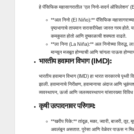
हे पॅसिफिक महासागरातील ‘एल निनो-सदर्न ऑसिलेशन’ 
**अल निनो (El Niño):** पॅसिफिक महासागराच्या वि
पृष्ठभागाचे तापमान सरासरीपेक्षा जास्त गरम होते.
कमकुवत होतो आणि दुष्काळाची शक्यता वाढते.
**ला निना (La Niña):** अल निनोच्या विरुद्ध, ला न
मान्सून मजबूत होण्याची आणि चांगला पाऊस होण्य
भारतीय हवामान विभाग (IMD):
भारतीय हवामान विभाग (IMD) हा भारत सरकारचे पृथ्वी विज
झाली. हवामानाचे निरीक्षण, हवामानाचा अंदाज आणि भूकंपशास
व्यवस्थापन, ऊर्जा आणि जलव्यवस्थापन यांसारख्या विविध क्
कृषी उत्पादनावर परिणाम:
**खरीप पिके:** तांदूळ, मका, ज्वारी, बाजरी, तूर, 
अवलंबून असतात. पुरेसा आणि वेळेवर पाऊस न मिळाल्