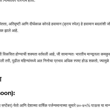
त निर्मितीवर परिणाम होतो.
ियमितता, अतिवृष्टी आणि दीर्घकाळ कोरडे हवामान (ड्राय स्पेल) हे हवामान बदलांशी ज
्मक झाले आहे.
िती विकसित होण्याची शक्यता वर्तवली आहे, जी सामान्यतः भारतीय मान्सूनला कमकु
 तरी, पुढील महिन्यांमध्ये अल निनोचा प्रभाव अधिक स्पष्ट होऊ शकतो, ज्यामुळे
ण
soon):
े सप्टेंबर) येतो आणि देशाच्या वार्षिक पर्जन्यमानाच्या सुमारे ७०-७५% पाऊस या मान्