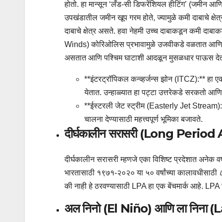
होतो. हा मान्सून ‘लँड-सी डिफरेंशियल हीटिंग’ (जमीन आण
उपखंडातील जमीन खूप गरम होते, ज्यामुळे कमी दाबाचे क्षेत्
दाबाचे क्षेत्र असते. हवा नेहमी उच्च दाबाकडून कमी दाबाकड
Winds) कोरिओलिस प्रभावामुळे उजवीकडे वळतात आणि नैऋत्
असतात आणि पश्चिम घाटाशी आदळून मुसळधार पाऊस दे
**इंटरट्रॉपिकल कन्व्हर्जन्स झोन (ITCZ):** हा एक 
येतात. उन्हाळ्यात हा पट्टा उत्तरेकडे सरकतो आणि गं
**ईस्टरली जेट स्ट्रीम (Easterly Jet Stream):** त
चालना देण्यासाठी महत्त्वपूर्ण भूमिका बजावते.
दीर्घकालीन सरासरी (Long Perio
दीर्घकालीन सरासरी म्हणजे एका विशिष्ट प्रदेशात अनेक वर्ष
भारतासाठी १९७१-२०२० या ५० वर्षांच्या कालावधीसाठी ८७ 
की नाही हे ठरवण्यासाठी LPA हा एक बेंचमार्क आहे. LPA 
अल निनो (El Niño) आणि ला निना (