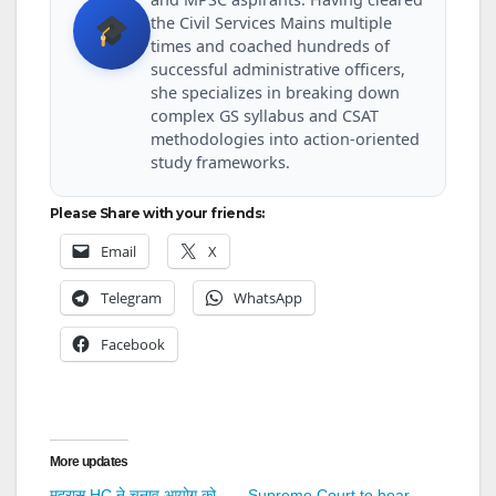
the Civil Services Mains multiple
times and coached hundreds of
successful administrative officers,
she specializes in breaking down
complex GS syllabus and CSAT
methodologies into action-oriented
study frameworks.
Please Share with your friends:
Email
X
Telegram
WhatsApp
Facebook
More updates
मद्रास HC ने चुनाव आयोग को
Supreme Court to hear