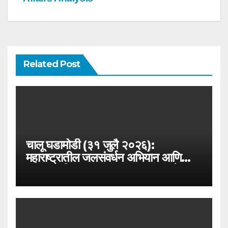
Related Post
चालू घडामोडी (३१ जुलै २०२६):
महाराष्ट्रातील जलसंवर्धन अभियान आणि
जलयुक्त शिवार २.० – MPSC राज्यसेवा
विशेष