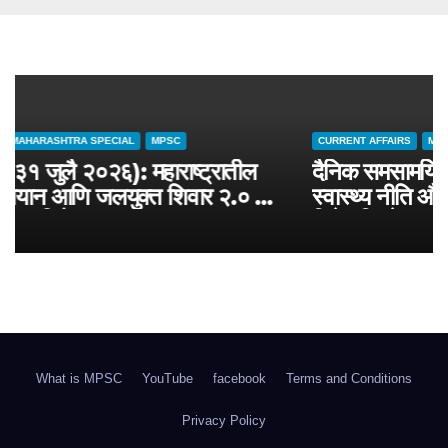
CURRENT AFFAIRS
MAHARASHTRA SPECIAL
MPSC
चालू घडामोडी (३१ जुलै २०२६): महाराष्ट्रातील
जलसंवर्धन अभियान आणि जलयुक्त शिवार २.० –
MPSC राज्यसेवा विशेष
What is MPSC
YouTube
facebook
Terms and Conditions
Privacy Policy