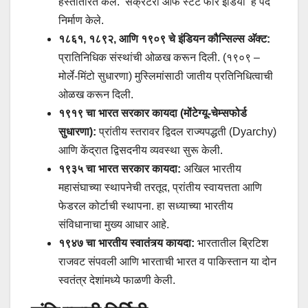
हस्तांतरित केले. ‘सेक्रेटरी ऑफ स्टेट फॉर इंडिया’ हे पद
निर्माण केले.
१८६१, १८९२, आणि १९०९ चे इंडियन कौन्सिल्स अ‍ॅक्ट:
प्रातिनिधिक संस्थांची ओळख करून दिली. (१९०९ –
मोर्ले-मिंटो सुधारणा) मुस्लिमांसाठी जातीय प्रतिनिधित्वाची
ओळख करून दिली.
१९१९ चा भारत सरकार कायदा (मोंटेग्यू-चेम्सफोर्ड
सुधारणा):
प्रांतीय स्तरावर द्विदल राज्यपद्धती (Dyarchy)
आणि केंद्रात द्विसदनीय व्यवस्था सुरू केली.
१९३५ चा भारत सरकार कायदा:
अखिल भारतीय
महासंघाच्या स्थापनेची तरतूद, प्रांतीय स्वायत्तता आणि
फेडरल कोर्टाची स्थापना. हा सध्याच्या भारतीय
संविधानाचा मुख्य आधार आहे.
१९४७ चा भारतीय स्वातंत्र्य कायदा:
भारतातील ब्रिटिश
राजवट संपवली आणि भारताची भारत व पाकिस्तान या दोन
स्वतंत्र देशांमध्ये फाळणी केली.