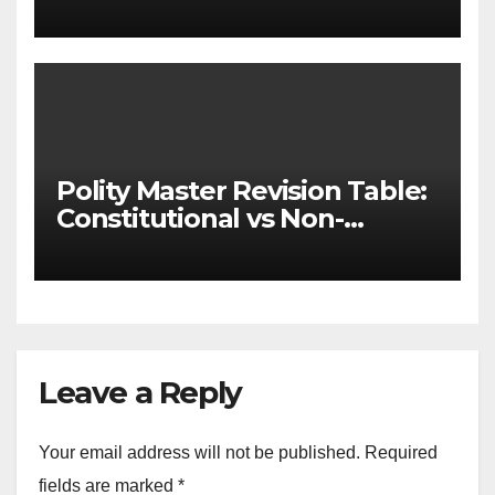
& State-wise List for Prelims
2026)
Polity Master Revision Table:
Constitutional vs Non-
Constitutional Bodies for
UPSC & MPSC
Leave a Reply
Your email address will not be published.
Required
fields are marked
*