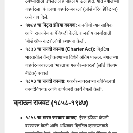
ठेवण्यासाठी उचललेले हे पहिले पाऊल होते. यात बंगालच्या
गव्हर्नरला ‘बंगालचा गव्हर्नर-जनरल’ (लॉर्ड वॉरेन हेस्टिंग्ज)
असे नाव दिले.
१७८४ चा पिट्स इंडिया कायदा:
कंपनीची व्यावसायिक
आणि राजकीय कार्ये वेगळी केली. राजकीय कार्यांसाठी
‘बोर्ड ऑफ कंट्रोल’ची स्थापना केली.
१८३३ चा सनदी कायदा (Charter Act):
ब्रिटिश
भारतातील केंद्रीकरणाच्या दिशेने अंतिम पाऊल. बंगालच्या
गव्हर्नर-जनरलला ‘भारताचा गव्हर्नर-जनरल’ (लॉर्ड विल्यम
बेंटिक) बनवले.
१८५३ चा सनदी कायदा:
गव्हर्नर-जनरलच्या कौन्सिलची
कायदेविषयक आणि कार्यकारी कार्ये वेगळी केली.
क्राऊन राजवट (१८५८-१९४७)
१८५८ चा भारत सरकार कायदा:
ईस्ट इंडिया कंपनी
बरखास्त केली आणि अधिकार ब्रिटिश क्राऊनकडे