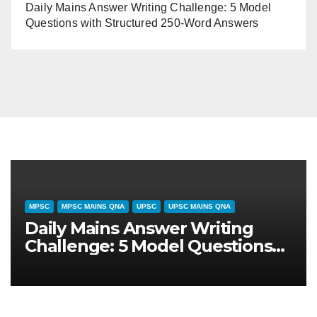
Daily Mains Answer Writing Challenge: 5 Model
Questions with Structured 250-Word Answers
AIRS
MPSC
UPSC
CURRENT AFFAIRS
सामयिकी (31 जुलाई 2026): राष्ट्रीय
July 31, 
नीति और आयुष्मान भारत विस्तार – परीक्षा
Analysis:
्लेषण
Competiti
Framewor
GS 2 & GS