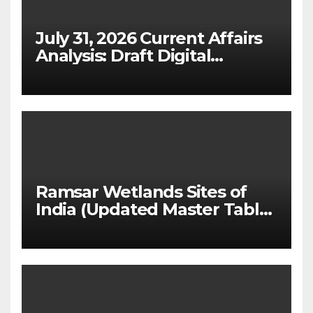
July 31, 2026 Current Affairs
Analysis: Draft Digital
Competition Bill & Ex-Ante
Framework for Big Tech
(UPSC GS 2 & GS 3)
Ramsar Wetlands Sites of
India (Updated Master Table
& State-wise List for Prelims
2026)