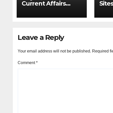
Current Affairs
Sites
Analysis: Draft
(Upd
Digital Competition
Tabl
Bill & Ex-Ante
List
Framework for Big
2026
Tech (UPSC GS 2 &
Leave a Reply
GS 3)
Your email address will not be published.
Required fi
Comment
*