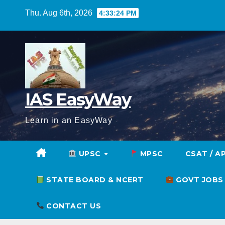
Skip
Thu. Aug 6th, 2026
4:33:25 PM
to
content
IAS EasyWay
Learn in an EasyWay
UPSC
MPSC
CSAT / A
STATE BOARD & NCERT
GOVT JOBS
CONTACT US