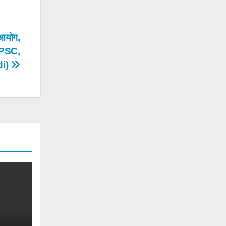
 आयोग,
UPSC,
di)