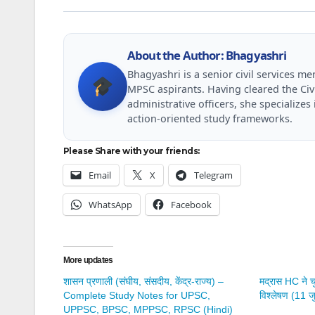
About the Author: Bhagyashri
Bhagyashri is a senior civil services 
MPSC aspirants. Having cleared the Civ
administrative officers, she specializ
action-oriented study frameworks.
Please Share with your friends:
Email
X
Telegram
WhatsApp
Facebook
More updates
शासन प्रणाली (संघीय, संसदीय, केंद्र-राज्य) –
मद्रास HC ने 
Complete Study Notes for UPSC,
विश्लेषण (11 
UPPSC, BPSC, MPPSC, RPSC (Hindi)