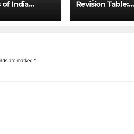
 of India
Revision Table:
ated Master
Constitutional v
e & State-wise
Non-Constitutio
 for Prelims
Bodies for UPSC
)
MPSC
elds are marked
*