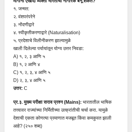
मार्गांनी एखादी व्यक्ती भारताची नागरिक बनू शकते?
१. जन्मत:
२. वंशपरंपरेने
३. नोंदणीद्वारे
४. स्वीकृतीकरणाद्वारे (Naturalisation)
५. प्रदेशाचे विलीनीकरण झाल्यामुळे
खाली दिलेल्या पर्यायांतून योग्य उत्तर निवडा:
A) १, २, ३ आणि ५
B) १, २ आणि ४
C) १, २, ३, ४ आणि ५
D) २, ३, ४ आणि ५
उत्तर:
C
प्र.३. मुख्य परीक्षा सराव प्रश्न (Mains):
भारतातील भाषिक
तत्त्वावर राज्यांच्या निर्मितीच्या उत्क्रांतीची चर्चा करा. यामुळे
देशाची एकता कोणत्या प्रमाणात मजबूत किंवा कमकुवत झाली
आहे? (२५० शब्द)