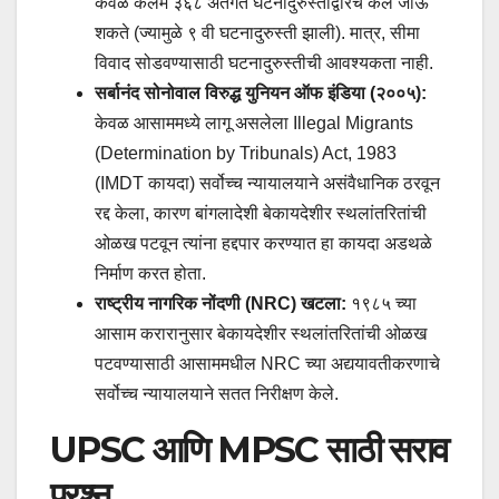
केवळ कलम ३६८ अंतर्गत घटनादुरुस्तीद्वारेच केले जाऊ
शकते (ज्यामुळे ९ वी घटनादुरुस्ती झाली). मात्र, सीमा
विवाद सोडवण्यासाठी घटनादुरुस्तीची आवश्यकता नाही.
सर्बानंद सोनोवाल विरुद्ध युनियन ऑफ इंडिया (२००५):
केवळ आसाममध्ये लागू असलेला Illegal Migrants
(Determination by Tribunals) Act, 1983
(IMDT कायदा) सर्वोच्च न्यायालयाने असंवैधानिक ठरवून
रद्द केला, कारण बांगलादेशी बेकायदेशीर स्थलांतरितांची
ओळख पटवून त्यांना हद्दपार करण्यात हा कायदा अडथळे
निर्माण करत होता.
राष्ट्रीय नागरिक नोंदणी (NRC) खटला:
१९८५ च्या
आसाम करारानुसार बेकायदेशीर स्थलांतरितांची ओळख
पटवण्यासाठी आसाममधील NRC च्या अद्ययावतीकरणाचे
सर्वोच्च न्यायालयाने सतत निरीक्षण केले.
UPSC आणि MPSC साठी सराव
प्रश्न