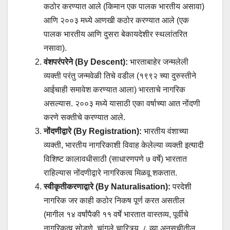
कठोर करण्यात आले (किमान एक पालक भारतीय असावा)
आणि २००३ मध्ये आणखी कठोर करण्यात आले (एक
पालक भारतीय आणि दुसरा बेकायदेशीर स्थलांतरित
नसावा).
वंशपरंपरेने (By Descent):
भारताबाहेर जन्मलेली
व्यक्ती परंतु जन्मवेळी तिचे वडील (१९९२ च्या दुरुस्तीने
आईचाही समावेश करण्यात आला) भारताचे नागरिक
असल्यास. २००३ मध्ये यासाठी एका वर्षाच्या आत नोंदणी
करणे सक्तीचे करण्यात आले.
नोंदणीद्वारे (By Registration):
भारतीय वंशाच्या
व्यक्ती, भारतीय नागरिकाशी विवाह केलेल्या व्यक्ती इत्यादी
विशिष्ट कालावधीसाठी (साधारणपणे ७ वर्षे) भारतात
राहिल्यास नोंदणीद्वारे नागरिकत्व मिळवू शकतात.
स्वीकृतीकरणाद्वारे (By Naturalisation):
परदेशी
नागरिक जर काही कठोर निकष पूर्ण करत असतील
(मागील १४ वर्षांपैकी ११ वर्षे भारतात वास्तव्य, पूर्वीचे
नागरिकत्व सोडणे, चांगले चारित्र्य, ८ व्या अनुसूचीतील