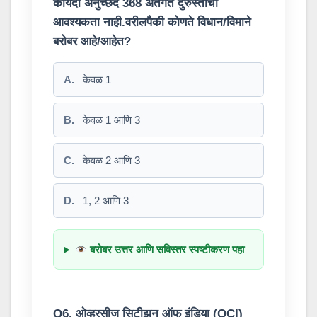
कायदा अनुच्छेद 368 अंतर्गत दुरुस्तीची
आवश्यकता नाही.वरीलपैकी कोणते विधान/विमाने
बरोबर आहे/आहेत?
A.
केवळ 1
B.
केवळ 1 आणि 3
C.
केवळ 2 आणि 3
D.
1, 2 आणि 3
बरोबर उत्तर आणि सविस्तर स्पष्टीकरण पहा
Q6. ओव्हरसीज सिटीझन ऑफ इंडिया (OCI)