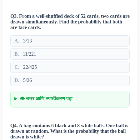
Q3. From a well-shuffled deck of 52 cards, two cards are
drawn simultaneously. Find the probability that both
are face cards.
A.
3/13
B.
11/221
C.
22/425
D.
5/26
👁️ उत्तर आणि स्पष्टीकरण पहा
Q4. A bag contains 6 black and 8 white balls. One ball is
drawn at random. What is the probability that the ball
drawn is white?