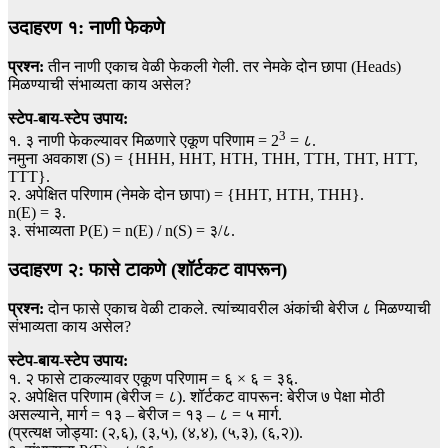
उदाहरण १: नाणी फेकणे
प्रश्न:
तीन नाणी एकाच वेळी फेकली गेली. तर नेमके दोन छापा (Heads)
मिळण्याची संभाव्यता काय असेल?
स्टेप-बाय-स्टेप उपाय:
3
१. ३ नाणी फेकल्यावर मिळणारे एकूण परिणाम = 2
= ८.
नमुना अवकाश (S) = {HHH, HHT, HTH, THH, TTH, THT, HTT,
TTT}.
२. अपेक्षित परिणाम (नेमके दोन छापा) = {HHT, HTH, THH}.
n(E) = ३.
३. संभाव्यता P(E) = n(E) / n(S) = ३/८.
उदाहरण २: फासे टाकणे (शॉर्टकट वापरून)
प्रश्न:
दोन फासे एकाच वेळी टाकले. त्यांच्यावरील अंकांची बेरीज ८ मिळण्याची
संभाव्यता काय असेल?
स्टेप-बाय-स्टेप उपाय:
१. २ फासे टाकल्यावर एकूण परिणाम = ६ × ६ = ३६.
२. अपेक्षित परिणाम (बेरीज = ८). शॉर्टकट वापरून: बेरीज ७ पेक्षा मोठी
असल्याने, मार्ग = १३ – बेरीज = १३ – ८ = ५ मार्ग.
(प्रत्यक्ष जोड्या: (२,६), (३,५), (४,४), (५,३), (६,२)).