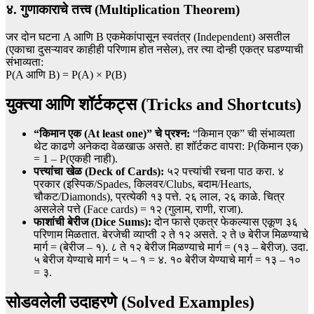
४. गुणाकाराचे तत्त्व (Multiplication Theorem)
जर दोन घटना A आणि B एकमेकांपासून स्वतंत्र (Independent) असतील
(एकाचा दुसऱ्यावर काहीही परिणाम होत नसेल), तर त्या दोन्ही एकत्र घडण्याची
संभाव्यता:
P(A आणि B) = P(A) × P(B)
युक्त्या आणि शॉर्टकट्स (Tricks and Shortcuts)
“किमान एक (At least one)” चे प्रश्न:
“किमान एक” ची संभाव्यता
थेट काढणे अनेकदा वेळखाऊ असते. हा शॉर्टकट वापरा: P(किमान एक)
= 1 – P(एकही नाही).
पत्त्यांचा खेळ (Deck of Cards):
५२ पत्त्यांची रचना पाठ करा. ४
प्रकार (इस्पिक/Spades, किलवर/Clubs, बदाम/Hearts,
चौकट/Diamonds), प्रत्येकी १३ पत्ते. २६ लाल, २६ काळे. चित्र
असलेले पत्ते (Face cards) = १२ (गुलाम, राणी, राजा).
फाशांची बेरीज (Dice Sums):
दोन फासे एकत्र फेकल्यास एकूण ३६
परिणाम मिळतात. बेरजेची व्याप्ती २ ते १२ असते. २ ते ७ बेरीज मिळण्याचे
मार्ग = (बेरीज – १). ८ ते १२ बेरीज मिळण्याचे मार्ग = (१३ – बेरीज). उदा.
५ बेरीज येण्याचे मार्ग = ५ – १ = ४. १० बेरीज येण्याचे मार्ग = १३ – १०
= ३.
सोडवलेली उदाहरणे (Solved Examples)