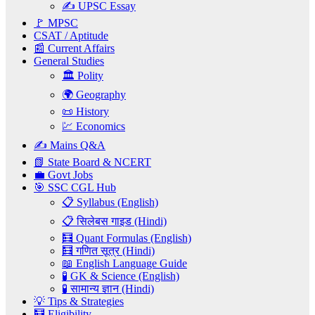
✍️ UPSC Essay
🚩 MPSC
CSAT / Aptitude
📰 Current Affairs
General Studies
🏛️ Polity
🌍 Geography
📜 History
💹 Economics
✍️ Mains Q&A
📗 State Board & NCERT
💼 Govt Jobs
🎯 SSC CGL Hub
📋 Syllabus (English)
📋 सिलेबस गाइड (Hindi)
🧮 Quant Formulas (English)
🧮 गणित सूत्र (Hindi)
📖 English Language Guide
🧪 GK & Science (English)
🧪 सामान्य ज्ञान (Hindi)
💡 Tips & Strategies
🧮 Eligibility