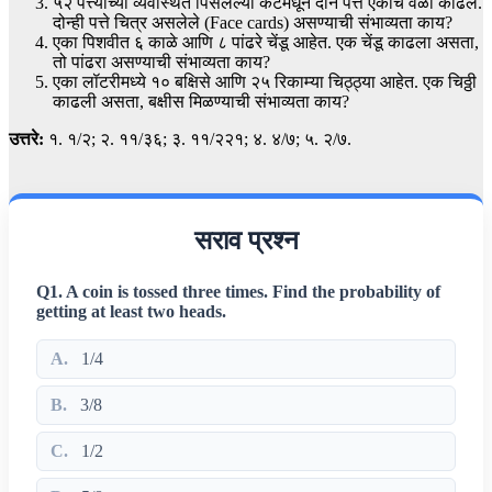
५२ पत्त्यांच्या व्यवस्थित पिसलेल्या कॅटमधून दोन पत्ते एकाच वेळी काढले.
दोन्ही पत्ते चित्र असलेले (Face cards) असण्याची संभाव्यता काय?
एका पिशवीत ६ काळे आणि ८ पांढरे चेंडू आहेत. एक चेंडू काढला असता,
तो पांढरा असण्याची संभाव्यता काय?
एका लॉटरीमध्ये १० बक्षिसे आणि २५ रिकाम्या चिठ्ठ्या आहेत. एक चिठ्ठी
काढली असता, बक्षीस मिळण्याची संभाव्यता काय?
उत्तरे:
१. १/२; २. ११/३६; ३. ११/२२१; ४. ४/७; ५. २/७.
सराव प्रश्न
Q1. A coin is tossed three times. Find the probability of
getting at least two heads.
A.
1/4
B.
3/8
C.
1/2