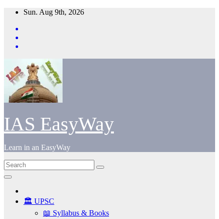
Skip
Sun. Aug 9th, 2026
to
content
IAS EasyWay
Learn in an EasyWay
🏛️ UPSC
📖 Syllabus & Books