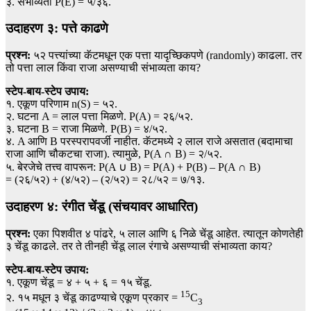
३. संभाव्यता P(E) = ५/३६.
उदाहरण ३: पत्ते काढणे
प्रश्न:
५२ पत्त्यांच्या कॅटमधून एक पत्ता यादृच्छिकपणे (randomly) काढला. तर
तो पत्ता लाल किंवा राजा असण्याची संभाव्यता काय?
स्टेप-बाय-स्टेप उपाय:
१. एकूण परिणाम n(S) = ५२.
२. घटना A = लाल पत्ता मिळणे. P(A) = २६/५२.
३. घटना B = राजा मिळणे. P(B) = ४/५२.
४. A आणि B परस्परापवर्जी नाहीत. कॅटमध्ये २ लाल राजे असतात (बदामाचा
राजा आणि चौकटचा राजा). त्यामुळे, P(A ∩ B) = २/५२.
५. बेरजेचे तत्त्व वापरून: P(A ∪ B) = P(A) + P(B) – P(A ∩ B)
= (२६/५२) + (४/५२) – (२/५२) = २८/५२ = ७/१३.
उदाहरण ४: रंगीत चेंडू (संचयावर आधारित)
प्रश्न:
एका पिशवीत ४ पांढरे, ५ लाल आणि ६ निळे चेंडू आहेत. त्यातून कोणतेही
३ चेंडू काढले. तर ते तीनही चेंडू लाल रंगाचे असण्याची संभाव्यता काय?
स्टेप-बाय-स्टेप उपाय:
१. एकूण चेंडू = ४ + ५ + ६ = १५ चेंडू.
15
२. १५ मधून ३ चेंडू काढण्याचे एकूण प्रकार =
C
3