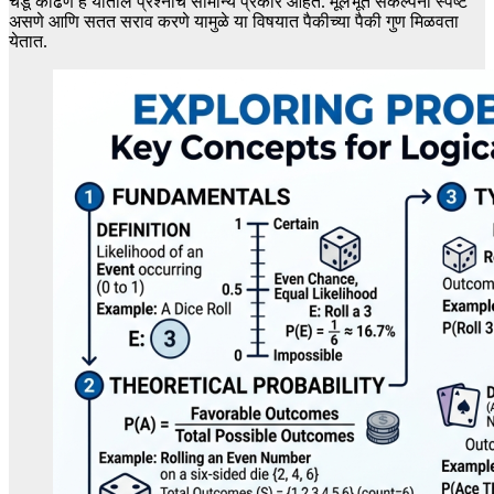
चेंडू काढणे हे यातील प्रश्नांचे सामान्य प्रकार आहेत. मूलभूत संकल्पना स्पष्ट
असणे आणि सतत सराव करणे यामुळे या विषयात पैकीच्या पैकी गुण मिळवता
येतात.