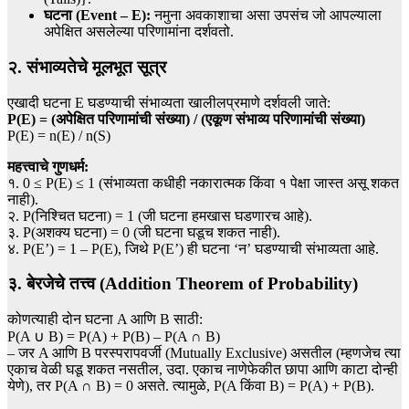
घटना (Event – E):
नमुना अवकाशाचा असा उपसंच जो आपल्याला
अपेक्षित असलेल्या परिणामांना दर्शवतो.
२. संभाव्यतेचे मूलभूत सूत्र
एखादी घटना E घडण्याची संभाव्यता खालीलप्रमाणे दर्शवली जाते:
P(E) = (अपेक्षित परिणामांची संख्या) / (एकूण संभाव्य परिणामांची संख्या)
P(E) = n(E) / n(S)
महत्त्वाचे गुणधर्म:
१. 0 ≤ P(E) ≤ 1 (संभाव्यता कधीही नकारात्मक किंवा १ पेक्षा जास्त असू शकत
नाही).
२. P(निश्चित घटना) = 1 (जी घटना हमखास घडणारच आहे).
३. P(अशक्य घटना) = 0 (जी घटना घडूच शकत नाही).
४. P(E’) = 1 – P(E), जिथे P(E’) ही घटना ‘न’ घडण्याची संभाव्यता आहे.
३. बेरजेचे तत्त्व (Addition Theorem of Probability)
कोणत्याही दोन घटना A आणि B साठी:
P(A ∪ B) = P(A) + P(B) – P(A ∩ B)
– जर A आणि B परस्परापवर्जी (Mutually Exclusive) असतील (म्हणजेच त्या
एकाच वेळी घडू शकत नसतील, उदा. एकाच नाणेफेकीत छापा आणि काटा दोन्ही
येणे), तर P(A ∩ B) = 0 असते. त्यामुळे, P(A किंवा B) = P(A) + P(B).