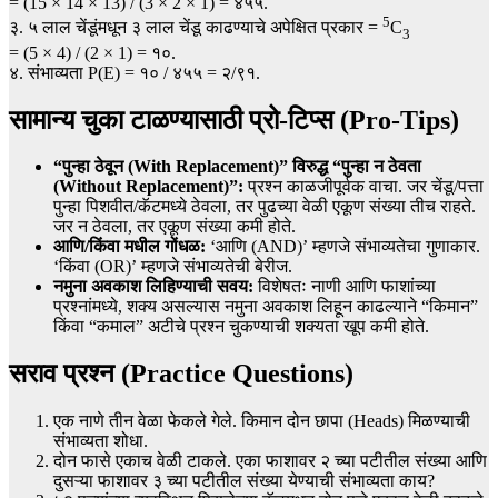
= (15 × 14 × 13) / (3 × 2 × 1) = ४५५.
5
३. ५ लाल चेंडूंमधून ३ लाल चेंडू काढण्याचे अपेक्षित प्रकार =
C
3
= (5 × 4) / (2 × 1) = १०.
४. संभाव्यता P(E) = १० / ४५५ = २/९१.
सामान्य चुका टाळण्यासाठी प्रो-टिप्स (Pro-Tips)
“पुन्हा ठेवून (With Replacement)” विरुद्ध “पुन्हा न ठेवता
(Without Replacement)”:
प्रश्न काळजीपूर्वक वाचा. जर चेंडू/पत्ता
पुन्हा पिशवीत/कॅटमध्ये ठेवला, तर पुढच्या वेळी एकूण संख्या तीच राहते.
जर न ठेवला, तर एकूण संख्या कमी होते.
आणि/किंवा मधील गोंधळ:
‘आणि (AND)’ म्हणजे संभाव्यतेचा गुणाकार.
‘किंवा (OR)’ म्हणजे संभाव्यतेची बेरीज.
नमुना अवकाश लिहिण्याची सवय:
विशेषतः नाणी आणि फाशांच्या
प्रश्नांमध्ये, शक्य असल्यास नमुना अवकाश लिहून काढल्याने “किमान”
किंवा “कमाल” अटीचे प्रश्न चुकण्याची शक्यता खूप कमी होते.
सराव प्रश्न (Practice Questions)
एक नाणे तीन वेळा फेकले गेले. किमान दोन छापा (Heads) मिळण्याची
संभाव्यता शोधा.
दोन फासे एकाच वेळी टाकले. एका फाशावर २ च्या पटीतील संख्या आणि
दुसऱ्या फाशावर ३ च्या पटीतील संख्या येण्याची संभाव्यता काय?